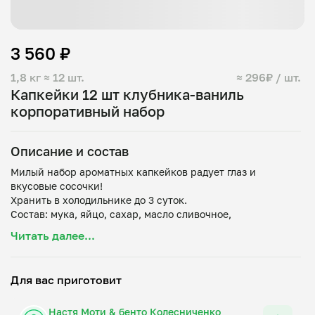
3 560 ₽
1,8 кг
≈ 12 шт.
≈ 296₽ / шт.
Капкейки 12 шт клубника-ваниль
корпоративный набор
Описание и состав
Милый набор ароматных капкейков радует глаз и
вкусовые сосочки!
Хранить в холодильнике до 3 суток.
Состав: мука, яйцо, сахар, масло сливочное,
разрыхлитель, ваниль, клубника, крахмал кукурузный.
Читать далее...
Декор: свежие клубника и голубика, посыпка мягкая
Для вас приготовит
Настя Моти & бенто Колесниченко