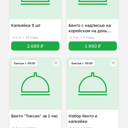
Капкейки 9 шт
Бенто с надписью на
корейском на день
рождения
2,1 кг
≈ 14 порц.
0,4 кг
≈ 2 порц.
2 680 ₽
1 990 ₽
Завтра c 09:00
Завтра c 09:00
Бенто "Токсик" за 1 час
Набор бенто и
капкейки
0,4 кг
≈ 2 порц.
1,2 кг
≈ 7 порц.