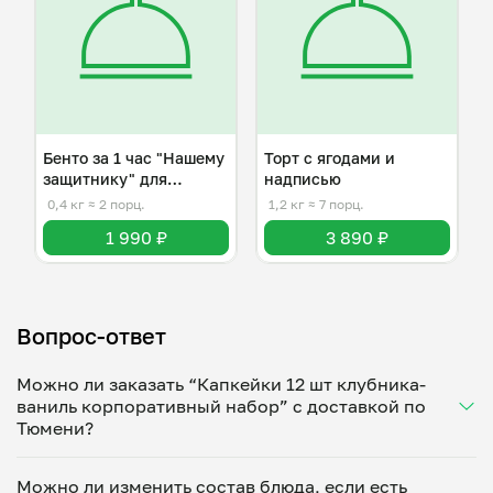
Бенто за 1 час "Нашему
Торт с ягодами и
защитнику" для
надписью
мужчины
0,4 кг
≈ 2 порц.
1,2 кг
≈ 7 порц.
1 990 ₽
3 890 ₽
Вопрос-ответ
Можно ли заказать “Капкейки 12 шт клубника-
ваниль корпоративный набор” с доставкой по
Тюмени?
Да, доставка на дом работает по всему городу!
Можно ли изменить состав блюда, если есть
Укажите удобное время — и получите свежее