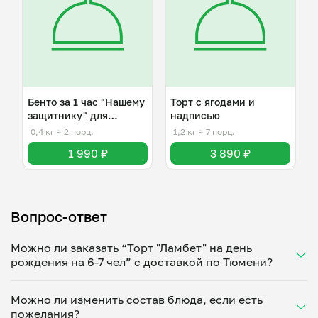
Бенто за 1 час "Нашему
Торт с ягодами и
защитнику" для
надписью
мужчины
0,4 кг
≈ 2 порц.
1,2 кг
≈ 7 порц.
1 990 ₽
3 890 ₽
Вопрос-ответ
Можно ли заказать “Торт "Ламбет" на день
рождения на 6-7 чел” с доставкой по Тюмени?
Да, доставка на дом работает по всему городу!
Можно ли изменить состав блюда, если есть
Укажите удобное время — и получите свежее
пожелания?
домашнее блюдо в большой порции прямо с плиты.