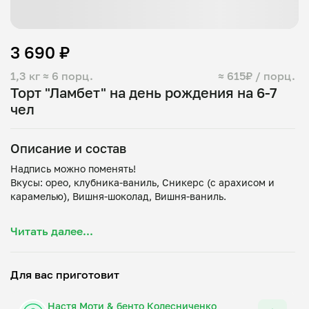
3 690 ₽
1,3 кг
≈ 6 порц.
≈ 615₽ / порц.
Торт "Ламбет" на день рождения на 6-7
чел
Описание и состав
Надпись можно поменять!
Вкусы: орео, клубника-ваниль, Сникерс (с арахисом и
карамелью), Вишня-шоколад, Вишня-ваниль.
В набор входят: коробка с ленточкой, конфетти и пакет.
Читать далее...
Хотите сделать подарок еще интереснее? При переходе в
корзину будут доступны дополнительные товары: свечки,
вилки, свеча-фонтан, спички, моти. Вы можете сами
Для вас приготовит
улучшать свой подарочный набор!
Настя Моти & бенто Колесниченко