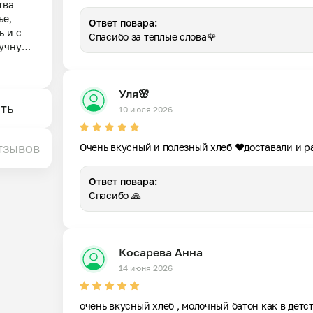
ва 
е, 
Ответ повара:
 и с 
Спасибо за теплые слова🌹
учную 
ит 
васке, 
Уля🌸
 
ть
10 июля 2026
сь, 
 и 
тзывов
Очень вкусный и полезный хлеб ❤️доставали и ра
Ответ повара:
Спасибо 🙏
Косарева Анна
14 июня 2026
очень вкусный хлеб , молочный батон как в детст