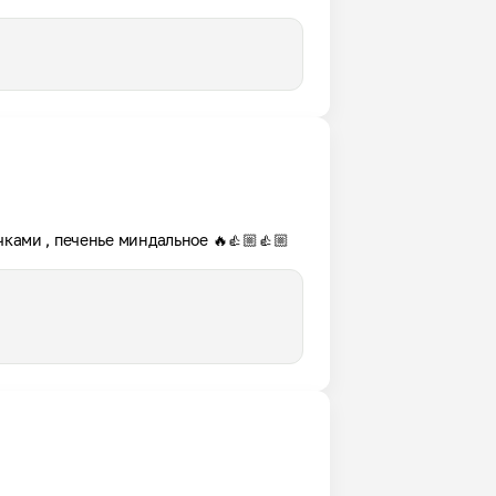
чками , печенье миндальное 🔥👍🏼👍🏼