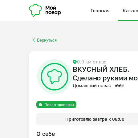
Главная
Катал
Вернуться
0.0 км от вас
ВКУСНЫЙ ХЛЕБ.
Сделано руками мо
Папы.
Домашний повар
·
₽
₽
₽
Повар проверен
Приготовлю завтра к 08:00
О себе