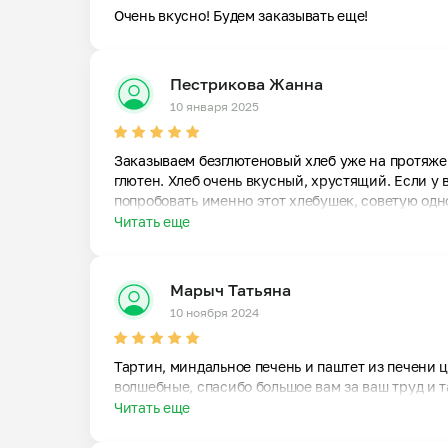
Очень вкусно! Будем заказывать еще!
Пестрикова Жанна
10 января 2025
Заказываем безглютеновый хлеб уже на протяжени
глютен. Хлеб очень вкусный, хрустящий. Если у в
попробовать именно этот хлебушек, советую одн
Читать еще
Марыч Татьяна
10 ноября 2024
Тартин, миндальное печень и паштет из печени ц
волшебные, спасибо большое вам за ваш труд и 
Читать еще