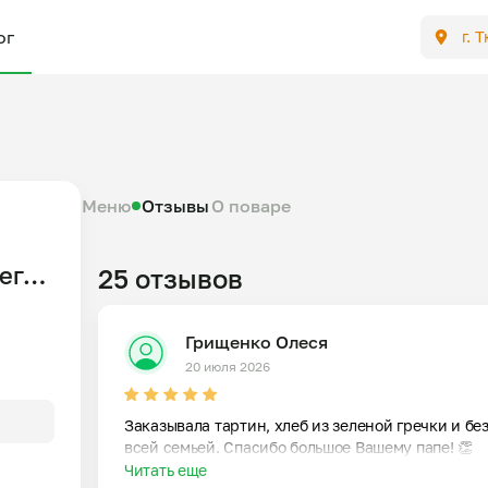
ог
г. 
Меню
Отзывы
О поваре
его
25 отзывов
Грищенко Олеся
20 июля 2026
Заказывала тартин, хлеб из зеленой гречки и бе
всей семьей. Спасибо большое Вашему папе! 👏
Читать еще