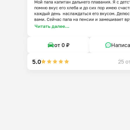
Мой папа капитан дальнего плавания. Я с детст
помню вкус его хлеба и до сих пор имею счасть
каждый день  наслаждаться его вкусом. Делюсь
вами. Сейчас папа на пенсии и замешивает вр
каждую булку с особым теплом, потому что люб
Читать далее...
делать вкусно и полезно. Все виды хлеба на зак
с добавлением качественных и проверенных 
ингредиентов. Печет с удовольствием и всегда
от 0 ₽
Написа
только в хорошем настроении. На праздники 
выпекает и штоллены и куличи. Присоединяйте
пробуйте и наслаждайтесь не только вкусом, но
5.0
25 о
пользой.