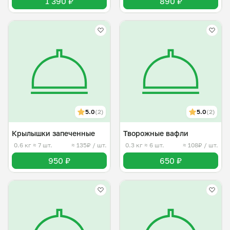
1 390 ₽
890 ₽
5.0
(2)
5.0
(2)
Крылышки запеченные
Творожные вафли
0.6 кг
≈ 7 шт.
≈ 135₽ / шт.
0.3 кг
≈ 6 шт.
≈ 108₽ / шт.
950 ₽
650 ₽