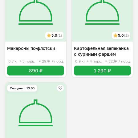
5.0
(1)
5.0
(2)
Макароны по-флотски
Картофельная запеканка
с куриным фаршем
0.7 кг
≈ 3 порц.
≈ 297₽ / порц.
0.9 кг
≈ 4 порц.
≈ 323₽ / порц.
890 ₽
1 290 ₽
Сегодня с 13:00