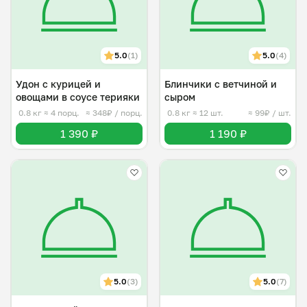
5.0
(1)
5.0
(4)
Удон с курицей и
Блинчики с ветчиной и
овощами в соусе терияки
сыром
0.8 кг
≈ 4 порц.
≈ 348₽ / порц.
0.8 кг
≈ 12 шт.
≈ 99₽ / шт.
1 390 ₽
1 190 ₽
5.0
(3)
5.0
(7)