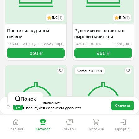
5.0
(1)
5.0
(1)
Паштет из куриной
Рулетики из ветчины с
печени
сырной начинкой
0.3 кг
≈ 3 порц.
≈ 183₽ / порц.
0.4 кг
≈ 10 шт.
≈ 99₽ / шт.
550 ₽
990 ₽
Сегодня с 13:00
Поиск
Скачай приложение
Скачать
и пользуйся сервисом удобнее!
Главная
Каталог
Заказы
Корзина
Профиль
Тарталетки со
Рулетики из лаваша с
свекольным муссом и
морковью по-корейски