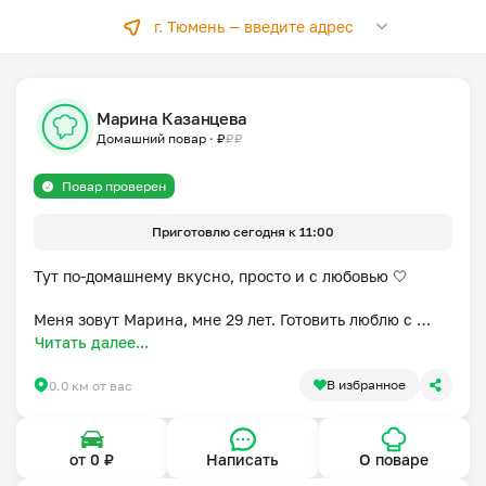
г. Тюмень —
введите адрес
Марина Казанцева
Домашний повар
·
₽
₽
₽
Повар проверен
Приготовлю сегодня к 11:00
Тут по-домашнему вкусно, просто и с любовью 🤍

Меня зовут Марина, мне 29 лет. Готовить люблю с 
самого детства. Сейчас нахожусь в декрете, и хлопоты 
Читать далее...
с двумя маленьким детьми не мешают мне радовать 
свою семью домашней, вкусной, свежей едой, а здесь 
В избранное
0.0 км от вас
с удовольствием порадую и вас! 

 Готовлю с нуля, никаких полуфабрикатов, только 
от 0 ₽
Написать
О поваре
свежие и качественные продукты. 
