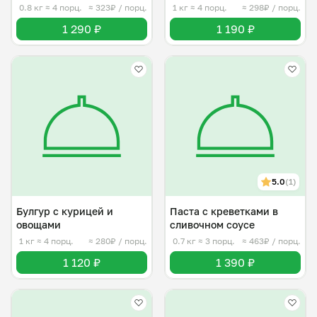
соусе
0.8 кг
≈ 4 порц.
≈ 323₽ / порц.
1 кг
≈ 4 порц.
≈ 298₽ / порц.
1 290 ₽
1 190 ₽
5.0
(1)
Булгур с курицей и
Паста с креветками в
овощами
сливочном соусе
1 кг
≈ 4 порц.
≈ 280₽ / порц.
0.7 кг
≈ 3 порц.
≈ 463₽ / порц.
1 120 ₽
1 390 ₽