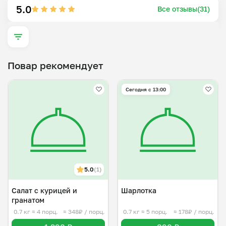
5.0
Все отзывы(31)
Учту Ваши пожелания и индивидуальные 
предпочтения 🫶🏼
Повар рекомендует
Сегодня с 13:00
5.0
(1)
Салат с курицей и
Шарлотка
гранатом
0.7 кг
≈ 4 порц.
≈ 348₽ / порц.
0.7 кг
≈ 5 порц.
≈ 178₽ / порц.