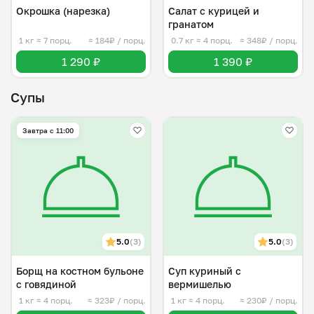
Окрошка (нарезка)
Салат с курицей и
гранатом
1 кг
≈ 7 порц.
≈ 184₽ / порц.
0.7 кг
≈ 4 порц.
≈ 348₽ / порц.
1 290 ₽
1 390 ₽
Супы
Завтра c 11:00
5.0
(3)
5.0
(3)
Борщ на костном бульоне
Суп куриный с
с говядиной
вермишелью
1 кг
≈ 4 порц.
≈ 323₽ / порц.
1 кг
≈ 4 порц.
≈ 230₽ / порц.