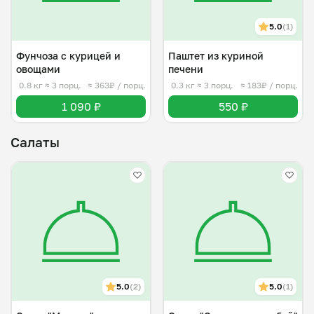
5.0
(1)
Фунчоза с курицей и
Паштет из куриной
овощами
печени
0.8 кг
≈ 3 порц.
≈ 363₽ / порц.
0.3 кг
≈ 3 порц.
≈ 183₽ / порц.
1 090 ₽
550 ₽
Салаты
5.0
(2)
5.0
(1)