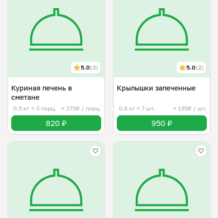
5.0
(3)
5.0
(2)
Куриная печень в
Крылышки запеченные
сметане
0.5 кг
≈ 3 порц.
≈ 273₽ / порц.
0.6 кг
≈ 7 шт.
≈ 135₽ / шт.
820 ₽
950 ₽