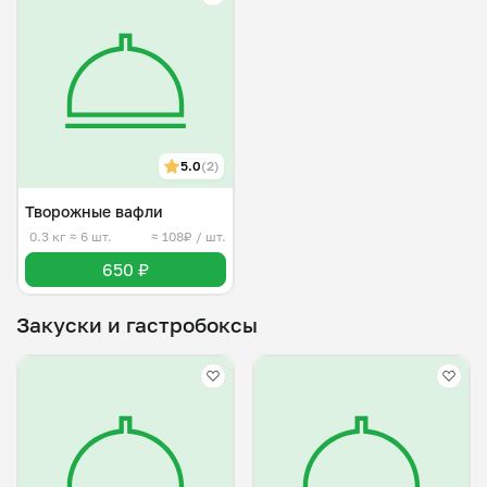
5.0
(2)
Творожные вафли
0.3 кг
≈ 6 шт.
≈ 108₽ / шт.
650 ₽
Закуски и гастробоксы