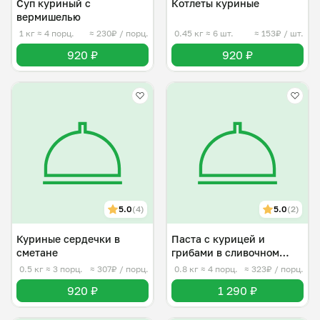
Суп куриный с
Котлеты куриные
вермишелью
1 кг
≈ 4 порц.
≈ 230₽ / порц.
0.45 кг
≈ 6 шт.
≈ 153₽ / шт.
920 ₽
920 ₽
5.0
(4)
5.0
(2)
Куриные сердечки в
Паста с курицей и
сметане
грибами в сливочном
соусе
0.5 кг
≈ 3 порц.
≈ 307₽ / порц.
0.8 кг
≈ 4 порц.
≈ 323₽ / порц.
920 ₽
1 290 ₽