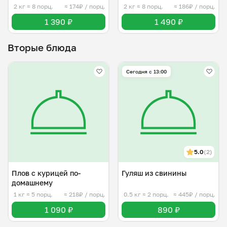
2 кг
≈ 8 порц.
≈ 174₽ / порц.
2 кг
≈ 8 порц.
≈ 186₽ / порц.
1 390 ₽
1 490 ₽
Вторые блюда
Сегодня с 13:00
5.0
(2)
Плов с курицей по-
Гуляш из свинины
домашнему
1 кг
≈ 5 порц.
≈ 218₽ / порц.
0.5 кг
≈ 2 порц.
≈ 445₽ / порц.
1 090 ₽
890 ₽