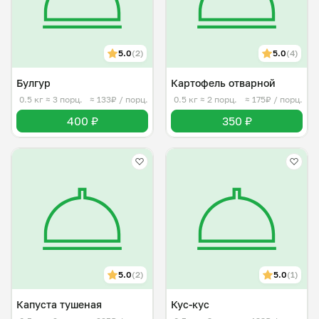
5.0
(2)
5.0
(4)
Булгур
Картофель отварной
0.5 кг
≈ 3 порц.
≈ 133₽ / порц.
0.5 кг
≈ 2 порц.
≈ 175₽ / порц.
400 ₽
350 ₽
5.0
(2)
5.0
(1)
Капуста тушеная
Кус-кус