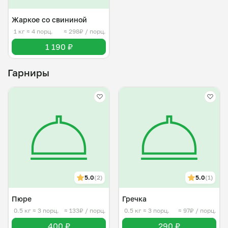
Жаркое со свининой
1 кг
≈ 4 порц.
≈ 298₽ / порц.
1 190 ₽
Гарниры
5.0
(2)
5.0
(1)
Пюре
Гречка
0.5 кг
≈ 3 порц.
≈ 133₽ / порц.
0.5 кг
≈ 3 порц.
≈ 97₽ / порц.
400 ₽
290 ₽