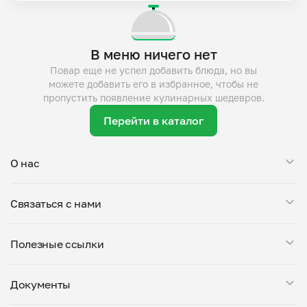
В меню ничего нет
Повар еще не успел добавить блюда, но вы
можете добавить его в избранное, чтобы не
пропустить появление кулинарных шедевров.
Перейти в каталог
О нас
Мой Повар — это сервис заказа блюд от личных поваров.
Связаться с нами
Все повара, представленные на платформе, проходят
тщательную проверку: мы дегустируем блюда, проверяем
Поддержка в Telegram
условия приготовления на кухне и знакомим поваров с
Полезные ссылки
support@mypovar.ru
требованиями пищевой безопасности. Блюда готовятся
большими порциями — от 0,5 кг. Вы можете оставить
Стать поваром
комментарий к заказу, указав свои предпочтения.
Документы
О компании
Доступны самовывоз и доставка от любого повара.
Города присутствия