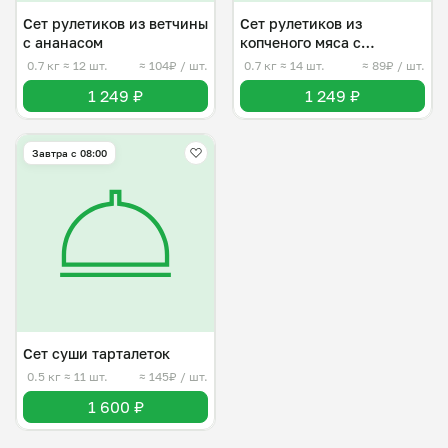
Сет рулетиков из ветчины
Сет рулетиков из
с ананасом
копченого мяса с
начинкой
0.7 кг
≈ 12 шт.
≈ 104₽ / шт.
0.7 кг
≈ 14 шт.
≈ 89₽ / шт.
1 249 ₽
1 249 ₽
Завтра c 08:00
Сет суши тарталеток
0.5 кг
≈ 11 шт.
≈ 145₽ / шт.
1 600 ₽