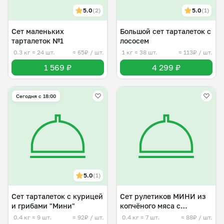
5.0
(2)
5.0
(1)
Сет маленьких
Большой сет тарталеток с
тарталеток №1
лососем
0.3 кг
≈ 24 шт.
≈ 65₽ / шт.
1 кг
≈ 38 шт.
≈ 113₽ / шт.
1 569 ₽
4 299 ₽
Сегодня с 18:00
5.0
(1)
Сет тарталеток с курицей
Сет рулетиков МИНИ из
и грибами "Мини"
копчёного мяса с
начинкой
0.4 кг
≈ 9 шт.
≈ 92₽ / шт.
0.4 кг
≈ 7 шт.
≈ 88₽ / шт.