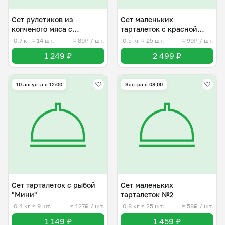
Сет рулетиков из
Сет маленьких
копченого мяса с
тарталеток с красной
начинкой
рыбой
0.7 кг
≈ 14 шт.
≈ 89₽ / шт.
0.5 кг
≈ 25 шт.
≈ 99₽ / шт.
1 249 ₽
2 499 ₽
10 августа с 12:00
Завтра c 08:00
Сет тарталеток с рыбой
Сет маленьких
"Мини"
тарталеток №2
0.4 кг
≈ 9 шт.
≈ 127₽ / шт.
0.8 кг
≈ 25 шт.
≈ 58₽ / шт.
1 149 ₽
1 459 ₽