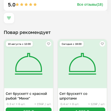
сообщите в комментариях к заказу. 

5.0
Все отзывы(18)
С большим удовольствием и любовью приготовлю для 
вас.
Повар рекомендует
10 августа с 12:00
Сегодня с 18:00
Сет брускетт с красной
Сет брускетт со
рыбой "Мини"
шпротами
0.3 кг
≈ 6 шт.
≈ 156₽ / шт.
0.4 кг
≈ 8 шт.
≈ 129₽ / шт.