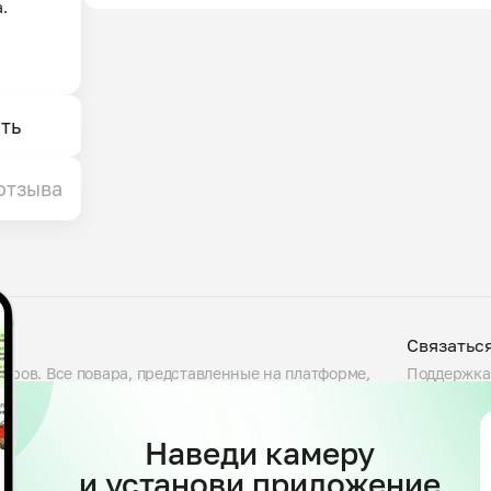


ть
отзыва
Связатьс
варов. Все повара, представленные на платформе,
Поддержка
люда, проверяем условия приготовления на кухне и
Telegram
сности. Блюда готовятся большими порциями — от
support@my
 указав свои предпочтения. Доступны самовывоз и
Наведи камеру
и установи приложение