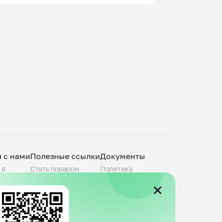
я с нами
Полезные ссылки
Документы
 в
Стать поваром
Политика
О компании
конфиденциальности
povar.ru
Города присутствия
Пользовательское
Telegram-канал
соглашение
Группа VK
Публичная оферта