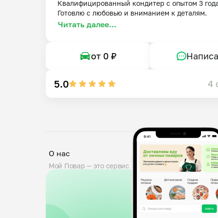
Квалифицированный кондитер с опытом 3 года.
Готовлю с любовью и вниманием к деталям.
Читать далее...
от 0 ₽
Написа
5.0
4 
О нас
Мой Повар — это сервис заказа блюд от личных по
проходят тщательную проверку: мы дегустируем б
знакомим поваров с требованиями пищевой безопа
0,5 кг. Вы можете оставить комментарий к заказу,
доставка от любого повара.