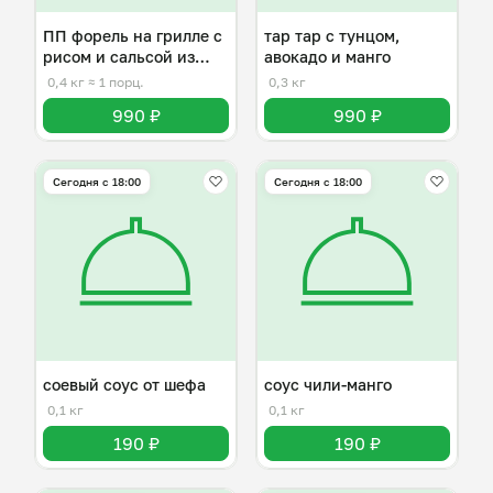
ПП форель на грилле с
тар тар с тунцом,
рисом и сальсой из
авокадо и манго
манго
0,4 кг
≈ 1 порц.
0,3 кг
990 ₽
990 ₽
Сегодня с 18:00
Сегодня с 18:00
соевый соус от шефа
соус чили-манго
0,1 кг
0,1 кг
190 ₽
190 ₽