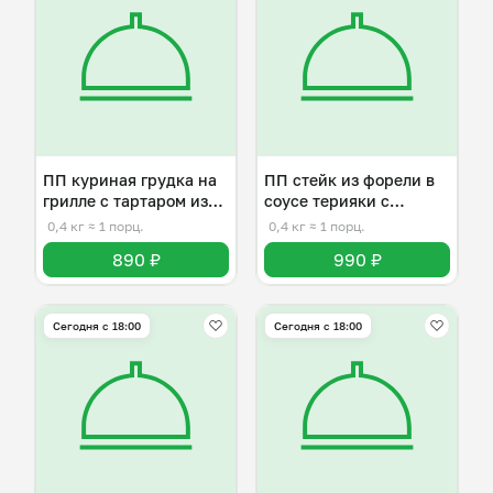
ПП куриная грудка на
ПП стейк из форели в
грилле с тартаром из
соусе терияки с
манго
овощами
0,4 кг
≈ 1 порц.
0,4 кг
≈ 1 порц.
890 ₽
990 ₽
Сегодня с 18:00
Сегодня с 18:00