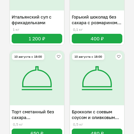
Итальянский суп с
Горький шоколад без
фрикадельками
сахара с розмарином и
клюквой
1 кг
0,1 кг
1 200 ₽
400 ₽
10 августа с 18:00
10 августа с 18:00
Торт сметанный без
Брокколи с соевым
сахара
соусом и оливковым
низкоуглеводный
маслом
0,5 кг
0,5 кг
650 ₽
480 ₽