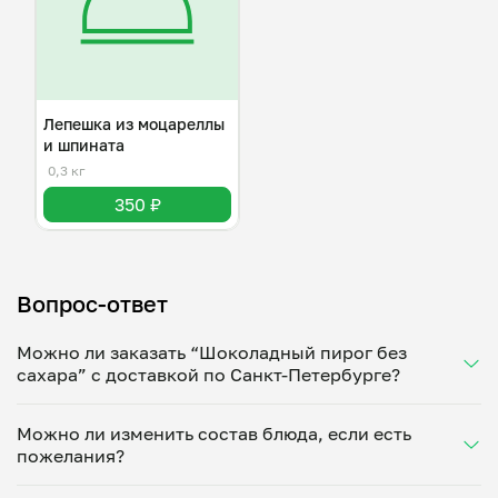
Лепешка из моцареллы
и шпината
0,3 кг
350 ₽
Вопрос-ответ
Можно ли заказать “Шоколадный пирог без
сахара” с доставкой по Санкт-Петербурге?
Да, доставка на дом работает по всему городу!
Можно ли изменить состав блюда, если есть
Укажите удобное время — и получите свежее
пожелания?
домашнее блюдо в большой порции прямо с плиты.
Герметичная упаковка сохраняет тепло до 90
Конечно! Ольга Тришина адаптирует блюдо под