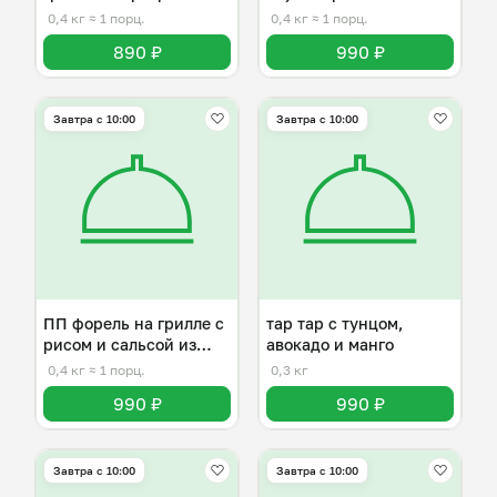
манго
овощами
0,4 кг
≈ 1 порц.
0,4 кг
≈ 1 порц.
890 ₽
990 ₽
Завтра c 10:00
Завтра c 10:00
ПП форель на грилле с
тар тар с тунцом,
рисом и сальсой из
авокадо и манго
манго
0,4 кг
≈ 1 порц.
0,3 кг
990 ₽
990 ₽
Завтра c 10:00
Завтра c 10:00