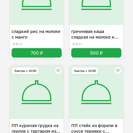
сладкий рис на молоке
гречневая каша
с манго
сладкая на молоке и
сливочном масле
0,8 кг
0,8 кг
700 ₽
500 ₽
Завтра c 10:00
Завтра c 10:00
ПП куриная грудка на
ПП стейк из форели в
грилле с тартаром из
соусе терияки с