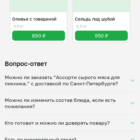
Оливье с говядиной
Сельдь под шубой
0,5 кг
0,5 кг
890 ₽
950 ₽
Вопрос-ответ
Можно ли заказать “Ассорти сырого мяса для
пикника.” с доставкой по Санкт-Петербурге?
Да, доставка на дом работает по всему городу!
Можно ли изменить состав блюда, если есть
Укажите удобное время — и получите свежее
пожелания?
домашнее блюдо в большой порции прямо с плиты.
Герметичная упаковка сохраняет тепло до 90
Конечно! Станислав Нигинский адаптирует блюдо
минут. Статус заказа отслеживайте в личном
Кто готовит и можно ли доверять повару?
под ваши предпочтения: уберет специи, снизит
кабинете, а с поваром можно связаться напрямую в
количество соли, сахара или заменит ингредиенты.
чате. Рекомендуем оформлять заказ заранее —
“Ассорти сырого мяса для пикника.” готовит
Укажите пожелания при оформлении или напишите
утром на вечер или сегодня на завтра.
Есть ли минимальный заказ?