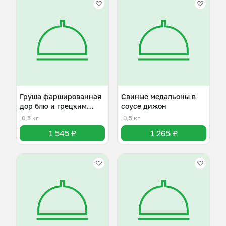
Груша фаршированная
Свиные медальоны в
дор блю и грецким
соусе дижон
орехом
0,5 кг
0,5 кг
1 545 ₽
1 265 ₽