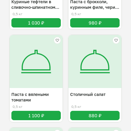
Куриные тефтели в
Паста с брокколи,
сливочно-шпинатном
куринным филе, чери и
соусе
пармезаном
0,5 кг
0,5 кг
1 030 ₽
980 ₽
Паста с вялеными
Столичный салат
томатами
0,5 кг
0,5 кг
1 100 ₽
880 ₽