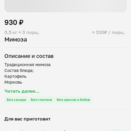
930 ₽
0,5 кг
≈ 3 порц.
≈ 310₽ / порц.
Мимоза
Описание и состав
Традиционная мимоза
Состав блюда;
Картофель
Морковь
Горбуша
Читать далее...
Яйцо куриное
Без сахара
Без глютена
Без орехов и бобов
Для вас приготовит