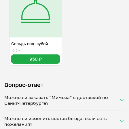
Сельдь под шубой
0,5 кг
950 ₽
Вопрос-ответ
Можно ли заказать “Мимоза” с доставкой по
Санкт-Петербурге?
Да, доставка на дом работает по всему городу!
Можно ли изменить состав блюда, если есть
Укажите удобное время — и получите свежее
пожелания?
домашнее блюдо в большой порции прямо с плиты.