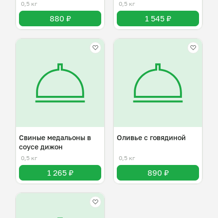
орехом
0,5 кг
0,5 кг
880 ₽
1 545 ₽
Свиные медальоны в
Оливье с говядиной
соусе дижон
0,5 кг
0,5 кг
1 265 ₽
890 ₽