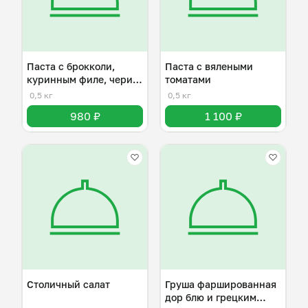
Паста с брокколи,
Паста с вялеными
куринным филе, чери и
томатами
пармезаном
0,5 кг
0,5 кг
980 ₽
1 100 ₽
Столичный салат
Груша фаршированная
дор блю и грецким