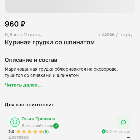
960 ₽
0,6 кг
≈ 2 порц.
≈ 480₽ / порц.
Куриная грудка со шпинатом
Описание и состав
Маринованная грудка обжаривактся на сковороде,
Читать далее...
Для вас приготовит
Ольга Тришина
Домашний повар
(5)
5.0
0.0 км от вас
Доставка
—