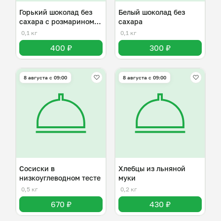
Горький шоколад без
Белый шоколад без
сахара с розмарином и
сахара
клюквой
0,1 кг
0,1 кг
400 ₽
300 ₽
8 августа с 09:00
8 августа с 09:00
Сосиски в
Хлебцы из льняной
низкоуглеводном тесте
муки
0,5 кг
0,2 кг
670 ₽
430 ₽