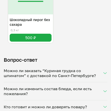
Шоколадный пирог без
сахара
0,3 кг
500 ₽
Вопрос-ответ
Можно ли заказать “Куриная грудка со
шпинатом” с доставкой по Санкт-Петербурге?
Да, доставка на дом работает по всему городу!
Можно ли изменить состав блюда, если есть
Укажите удобное время — и получите свежее
пожелания?
домашнее блюдо в большой порции прямо с плиты.
Герметичная упаковка сохраняет тепло до 90
Конечно! Ольга Тришина адаптирует блюдо под
минут. Статус заказа отслеживайте в личном
Кто готовит и можно ли доверять повару?
ваши предпочтения: уберет специи, снизит
кабинете, а с поваром можно связаться напрямую в