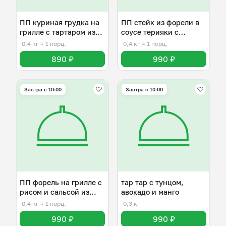
ПП куриная грудка на
ПП стейк из форели в
грилле с тартаром из
соусе терияки с
манго
овощами
0,4 кг
≈ 1 порц.
0,4 кг
≈ 1 порц.
890 ₽
990 ₽
Завтра c 10:00
Завтра c 10:00
ПП форель на грилле с
тар тар с тунцом,
рисом и сальсой из
авокадо и манго
манго
0,4 кг
≈ 1 порц.
0,3 кг
990 ₽
990 ₽