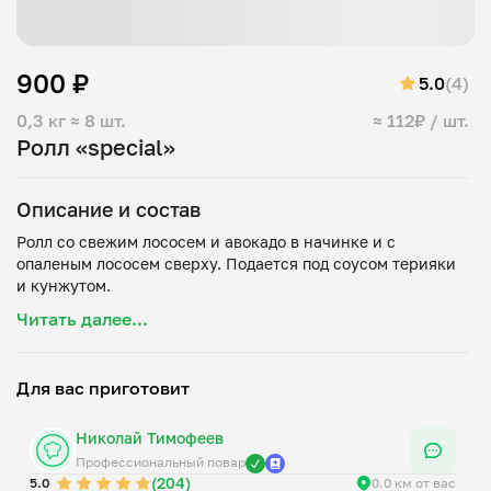
900 ₽
5.0
(4)
0,3 кг
≈ 8 шт.
≈ 112₽ / шт.
Ролл «special»
Описание и состав
Ролл со свежим лососем и авокадо в начинке и с
опаленым лососем сверху. Подается под соусом терияки
Читать далее...
Для вас приготовит
Николай Тимофеев
Профессиональный повар
(204)
5.0
0.0 км от вас