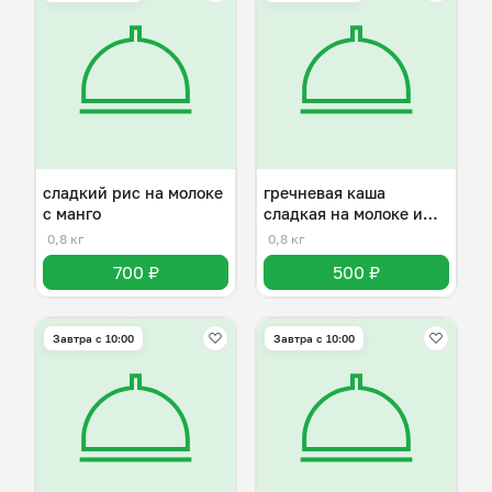
сладкий рис на молоке
гречневая каша
с манго
сладкая на молоке и
сливочном масле
0,8 кг
0,8 кг
700 ₽
500 ₽
Завтра c 10:00
Завтра c 10:00