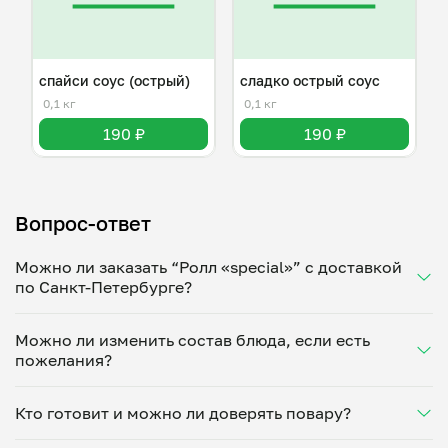
спайси соус (острый)
сладко острый соус
0,1 кг
0,1 кг
190 ₽
190 ₽
Вопрос-ответ
Можно ли заказать “Ролл «special»” с доставкой
по Санкт-Петербурге?
Да, доставка на дом работает по всему городу!
Можно ли изменить состав блюда, если есть
Укажите удобное время — и получите свежее
пожелания?
домашнее блюдо в большой порции прямо с плиты.
Герметичная упаковка сохраняет тепло до 90
Конечно! Николай Тимофеев адаптирует блюдо под
минут. Статус заказа отслеживайте в личном
Кто готовит и можно ли доверять повару?
ваши предпочтения: уберет специи, снизит
кабинете, а с поваром можно связаться напрямую в
количество соли, сахара или заменит ингредиенты.
чате. Рекомендуем оформлять заказ заранее —