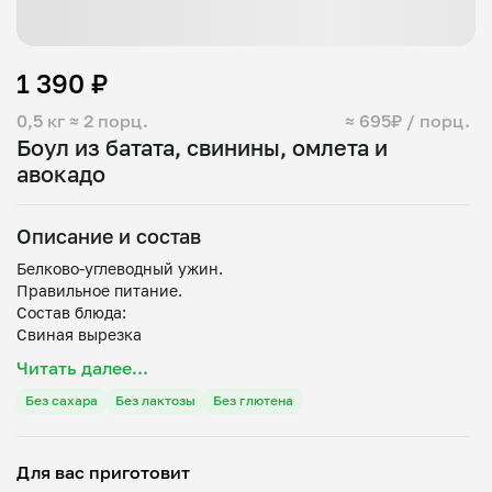
1 390 ₽
0,5 кг
≈ 2 порц.
≈ 695₽ / порц.
Боул из батата, свинины, омлета и
авокадо
Описание и состав
Белково-углеводный ужин.
Правильное питание.
Состав блюда:
Свиная вырезка
Омлет
Читать далее...
Авокадо
Шпинат
Без сахара
Без лактозы
Без глютена
Для вас приготовит