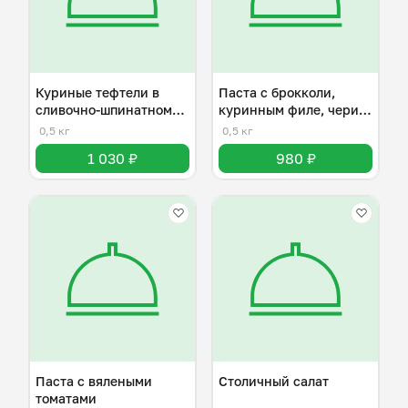
Куриные тефтели в
Паста с брокколи,
сливочно-шпинатном
куринным филе, чери и
соусе
пармезаном
0,5 кг
0,5 кг
1 030 ₽
980 ₽
Паста с вялеными
Столичный салат
томатами