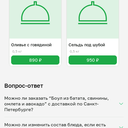
Оливье с говядиной
Сельдь под шубой
0,5 кг
0,5 кг
890 ₽
950 ₽
Вопрос-ответ
Можно ли заказать “Боул из батата, свинины,
омлета и авокадо” с доставкой по Санкт-
Петербурге?
Да, доставка на дом работает по всему городу!
Можно ли изменить состав блюда, если есть
Укажите удобное время — и получите свежее