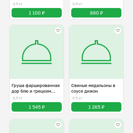
0,5 кг
0,5 кг
1 100 ₽
880 ₽
Груша фаршированная
Свиные медальоны в
дор блю и грецким
соусе дижон
орехом
0,5 кг
0,5 кг
1 545 ₽
1 265 ₽