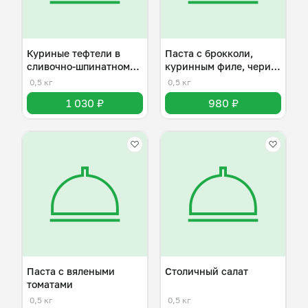
Куриные тефтели в
Паста с брокколи,
сливочно-шпинатном
куринным филе, чери и
соусе
пармезаном
0,5 кг
0,5 кг
1 030 ₽
980 ₽
Паста с вялеными
Столичный салат
томатами
0,5 кг
0,5 кг