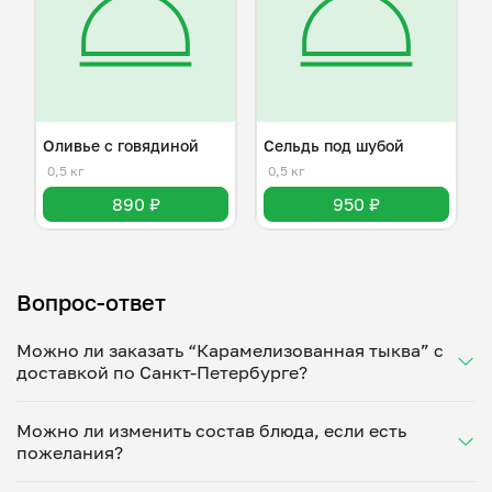
Оливье с говядиной
Сельдь под шубой
0,5 кг
0,5 кг
890 ₽
950 ₽
Вопрос-ответ
Можно ли заказать “Карамелизованная тыква” с
доставкой по Санкт-Петербурге?
Да, доставка на дом работает по всему городу!
Можно ли изменить состав блюда, если есть
Укажите удобное время — и получите свежее
пожелания?
домашнее блюдо в большой порции прямо с плиты.
Герметичная упаковка сохраняет тепло до 90