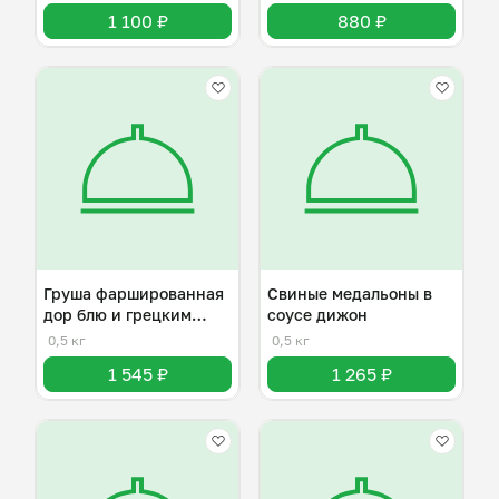
1 100 ₽
880 ₽
Груша фаршированная
Свиные медальоны в
дор блю и грецким
соусе дижон
орехом
0,5 кг
0,5 кг
1 545 ₽
1 265 ₽