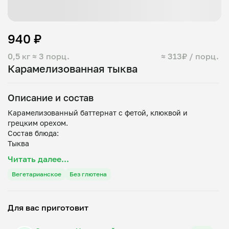
940 ₽
0,5 кг
≈ 3 порц.
≈ 313₽ / порц.
Карамелизованная тыква
Описание и состав
Карамелизованный баттернат с фетой, клюквой и
грецким орехом.
Состав блюда:
Тыква
Фета
Читать далее...
Розмарин
Мёд
Вегетарианское
Без глютена
Грецкий орех
Для вас приготовит