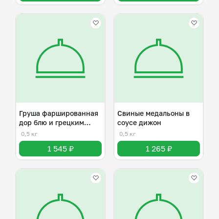
Груша фаршированная
Свиные медальоны в
дор блю и грецким
соусе дижон
орехом
0,5 кг
0,5 кг
1 545 ₽
1 265 ₽