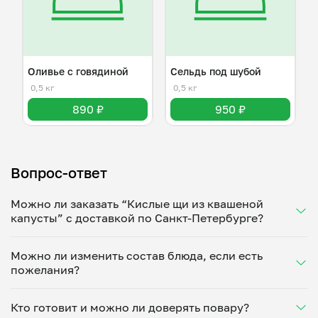
Оливье с говядиной
Сельдь под шубой
0,5 кг
0,5 кг
890 ₽
950 ₽
Вопрос-ответ
Можно ли заказать “Кислые щи из квашеной
капусты” с доставкой по Санкт-Петербурге?
Да, доставка на дом работает по всему городу!
Можно ли изменить состав блюда, если есть
Укажите удобное время — и получите свежее
пожелания?
домашнее блюдо в большой порции прямо с плиты.
Герметичная упаковка сохраняет тепло до 90
Конечно! Станислав Нигинский адаптирует блюдо
минут. Статус заказа отслеживайте в личном
Кто готовит и можно ли доверять повару?
под ваши предпочтения: уберет специи, снизит
кабинете, а с поваром можно связаться напрямую в