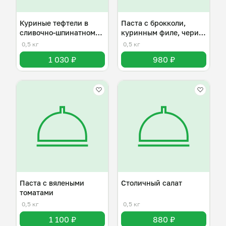
Куриные тефтели в
Паста с брокколи,
сливочно-шпинатном
куринным филе, чери и
соусе
пармезаном
0,5 кг
0,5 кг
1 030 ₽
980 ₽
Паста с вялеными
Столичный салат
томатами
0,5 кг
0,5 кг
1 100 ₽
880 ₽