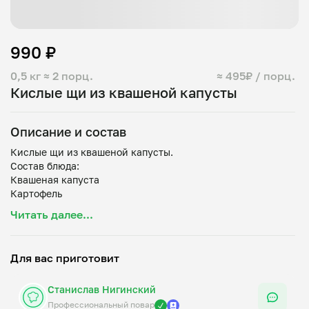
990 ₽
0,5 кг
≈ 2 порц.
≈ 495₽ / порц.
Кислые щи из квашеной капусты
Описание и состав
Кислые щи из квашеной капусты.
Состав блюда:
Квашеная капуста
Картофель
Лук
Читать далее...
Морковь
Сметана
Зелень
Для вас приготовит
Томат-паста
Станислав Нигинский
Профессиональный повар