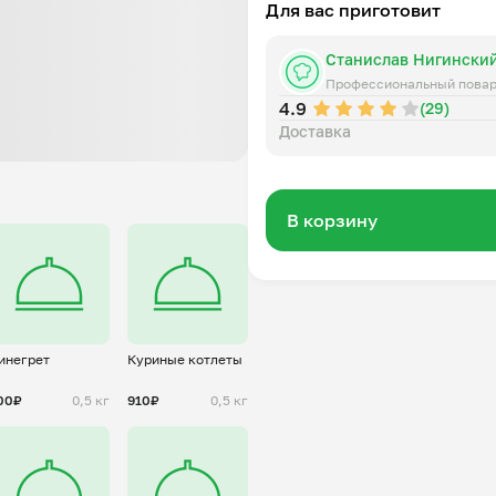
Для вас приготовит
Станислав Нигински
Профессиональный пова
4.9
(29)
Доставка
В корзину
инегрет
Куриные котлеты
00₽
0,5 кг
910₽
0,5 кг