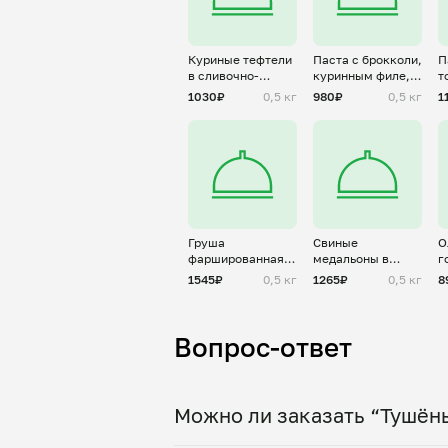
Куриные тефтели
Паста с брокколи,
П
в сливочно-
куринным филе,
т
шпинатном соусе
чери и
1030₽
0,5 кг
980₽
0,5 кг
1
пармезаном
Груша
Свиные
О
фаршированная
медальоны в
г
дор блю и
соусе дижон
1545₽
0,5 кг
1265₽
0,5 кг
8
грецким орехом
Вопрос-ответ
Можно ли заказать “Тушёны