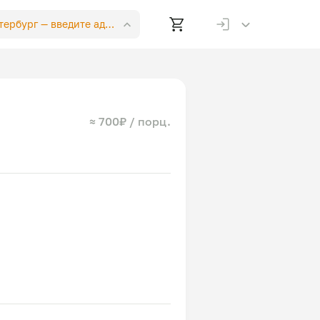
етербург —
введите адрес
≈ 700₽ / порц.