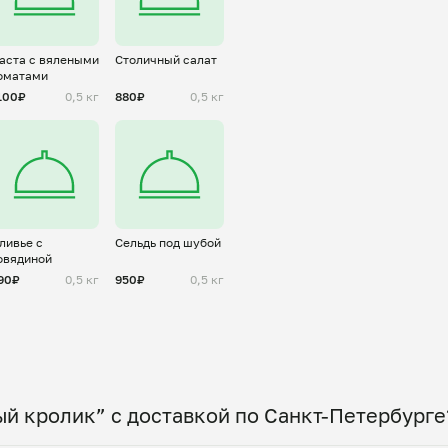
аста с вялеными
Столичный салат
оматами
100₽
0,5 кг
880₽
0,5 кг
ливье с
Сельдь под шубой
овядиной
90₽
0,5 кг
950₽
0,5 кг
й кролик” с доставкой по Санкт-Петербурге