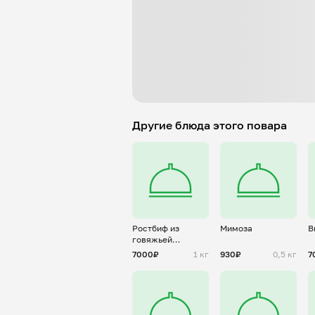
Другие блюда этого повара
Ростбиф из
Мимоза
В
говяжьей
вырезки
7000₽
1 кг
930₽
0,5 кг
7