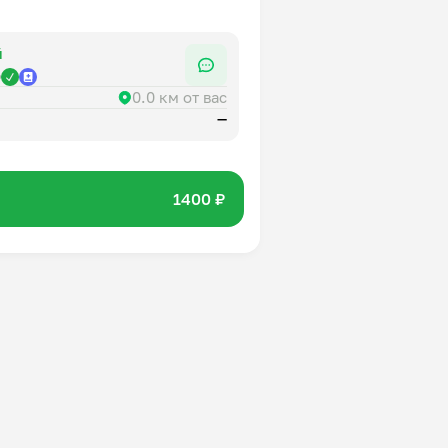
й
р
0.0 км от вас
—
1400 ₽