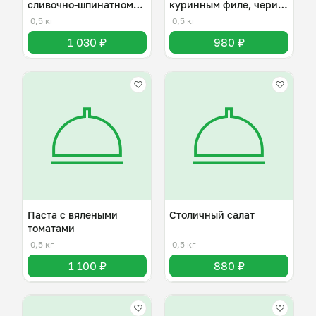
сливочно-шпинатном
куринным филе, чери и
соусе
пармезаном
0,5 кг
0,5 кг
1 030 ₽
980 ₽
Паста с вялеными
Столичный салат
томатами
0,5 кг
0,5 кг
1 100 ₽
880 ₽