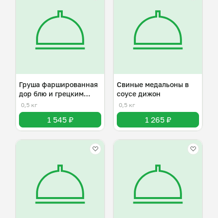
Груша фаршированная
Свиные медальоны в
дор блю и грецким
соусе дижон
орехом
0,5 кг
0,5 кг
1 545 ₽
1 265 ₽