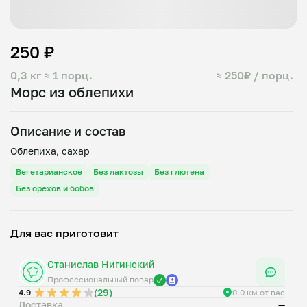
250 ₽
0,3 кг
≈ 1 порц.
≈ 250₽ / порц.
Морс из облепихи
Описание и состав
Вегетарианское
Без лактозы
Без глютена
Без орехов и бобов
Для вас приготовит
Станислав Нигинский
Профессиональный повар
(29)
4.9
0.0 км от вас
Доставка
—