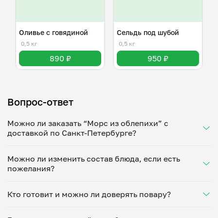
Оливье с говядиной
Сельдь под шубой
0,5 кг
0,5 кг
890 ₽
950 ₽
Вопрос-ответ
Можно ли заказать “Морс из облепихи” с
доставкой по Санкт-Петербурге?
Да, доставка на дом работает по всему городу!
Можно ли изменить состав блюда, если есть
Укажите удобное время — и получите свежее
пожелания?
домашнее блюдо в большой порции прямо с плиты.
Герметичная упаковка сохраняет тепло до 90
Конечно! Станислав Нигинский адаптирует блюдо
минут. Статус заказа отслеживайте в личном
Кто готовит и можно ли доверять повару?
под ваши предпочтения: уберет специи, снизит
кабинете, а с поваром можно связаться напрямую в
количество соли, сахара или заменит ингредиенты.
чате. Рекомендуем оформлять заказ заранее —
“Морс из облепихи” готовит Станислав Нигинский
Укажите пожелания при оформлении или напишите