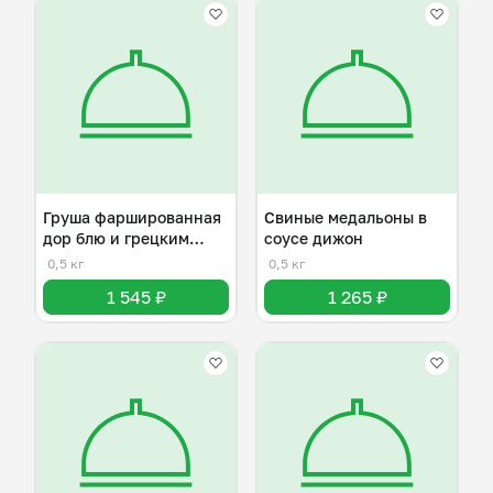
Груша фаршированная
Свиные медальоны в
дор блю и грецким
соусе дижон
орехом
0,5 кг
0,5 кг
1 545 ₽
1 265 ₽