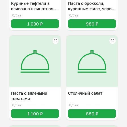
Куриные тефтели в
Паста с брокколи,
сливочно-шпинатном
куринным филе, чери и
соусе
пармезаном
0,5 кг
0,5 кг
1 030 ₽
980 ₽
Паста с вялеными
Столичный салат
томатами
0,5 кг
0,5 кг
1 100 ₽
880 ₽