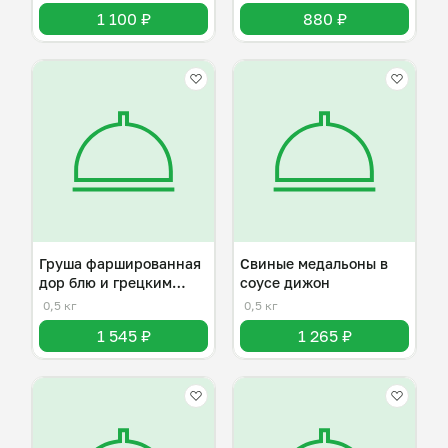
1 100 ₽
880 ₽
Груша фаршированная
Свиные медальоны в
дор блю и грецким
соусе дижон
орехом
0,5 кг
0,5 кг
1 545 ₽
1 265 ₽