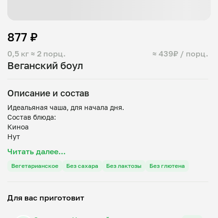
877 ₽
0,5 кг
≈ 2 порц.
≈ 439₽ / порц.
Веганский боул
Описание и состав
Идеальяная чаша, для начала дня.
Состав блюда:
Киноа
Нут
Морковь
Читать далее...
Свежая брокколи
Красный лук
Вегетарианское
Без сахара
Без лактозы
Без глютена
Цукини
Для вас приготовит