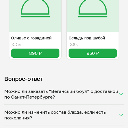
Оливье с говядиной
Сельдь под шубой
0,5 кг
0,5 кг
890 ₽
950 ₽
Вопрос-ответ
Можно ли заказать “Веганский боул” с доставкой
по Санкт-Петербурге?
Да, доставка на дом работает по всему городу!
Можно ли изменить состав блюда, если есть
Укажите удобное время — и получите свежее
пожелания?
домашнее блюдо в большой порции прямо с плиты.
Герметичная упаковка сохраняет тепло до 90