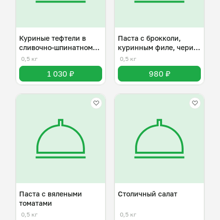
Куриные тефтели в
Паста с брокколи,
сливочно-шпинатном
куринным филе, чери и
соусе
пармезаном
0,5 кг
0,5 кг
1 030 ₽
980 ₽
Паста с вялеными
Столичный салат
томатами
0,5 кг
0,5 кг