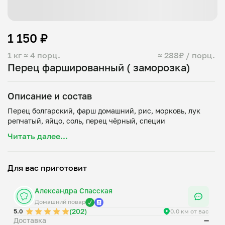
1 150 ₽
1 кг
≈ 4 порц.
≈ 288₽ / порц.
Перец фаршированный ( заморозка)
Описание и состав
Перец болгарский, фарш домашний, рис, морковь, лук
Читать далее...
Для вас приготовит
Александра Спасская
Домашний повар
(202)
5.0
0.0 км от вас
Доставка
—