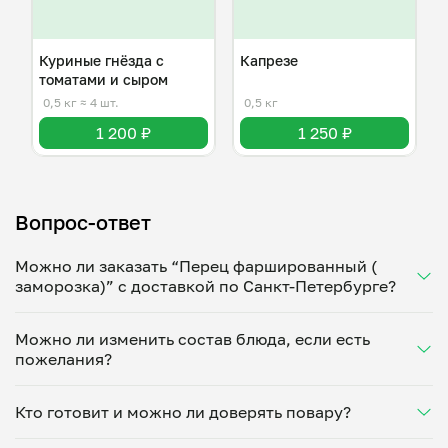
Куриные гнёзда с
Капрезе
томатами и сыром
0,5 кг
≈ 4 шт.
0,5 кг
1 200 ₽
1 250 ₽
Вопрос-ответ
Можно ли заказать “Перец фаршированный (
заморозка)” с доставкой по Санкт-Петербурге?
Да, доставка на дом работает по всему городу!
Можно ли изменить состав блюда, если есть
Укажите удобное время — и получите свежее
пожелания?
домашнее блюдо в большой порции прямо с плиты.
Герметичная упаковка сохраняет тепло до 90
Конечно! Александра Спасская адаптирует блюдо
минут. Статус заказа отслеживайте в личном
Кто готовит и можно ли доверять повару?
под ваши предпочтения: уберет специи, снизит
кабинете, а с поваром можно связаться напрямую в
количество соли, сахара или заменит ингредиенты.
чате. Рекомендуем оформлять заказ заранее —