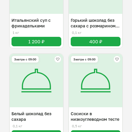
Итальянский суп с
Горький шоколад без
фрикадельками
сахара с розмарином и
клюквой
1 кг
0,1 кг
1 200 ₽
400 ₽
Завтра c 09:00
Завтра c 09:00
Белый шоколад без
Сосиски в
сахара
низкоуглеводном тесте
0,1 кг
0,5 кг