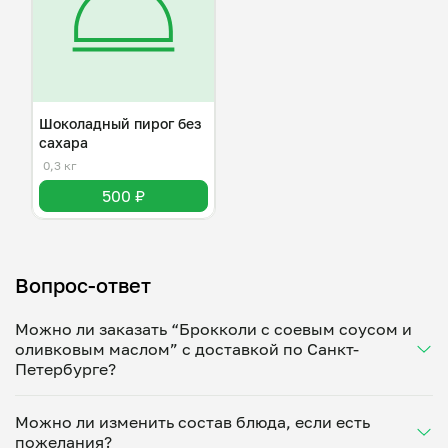
Шоколадный пирог без
сахара
0,3 кг
500 ₽
Вопрос-ответ
Можно ли заказать “Брокколи с соевым соусом и
оливковым маслом” с доставкой по Санкт-
Петербурге?
Да, доставка на дом работает по всему городу!
Можно ли изменить состав блюда, если есть
Укажите удобное время — и получите свежее
пожелания?
домашнее блюдо в большой порции прямо с плиты.