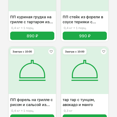
ПП куриная грудка на
ПП стейк из форели в
грилле с тартаром из
соусе терияки с
манго
овощами
0,4 кг
≈ 1 порц.
0,4 кг
≈ 1 порц.
890 ₽
990 ₽
Завтра c 10:00
Завтра c 10:00
ПП форель на грилле с
тар тар с тунцом,
рисом и сальсой из
авокадо и манго
манго
0,4 кг
≈ 1 порц.
0,3 кг