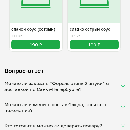
спайси соус (острый)
сладко острый соус
0,1 кг
0,1 кг
190 ₽
190 ₽
Вопрос-ответ
Можно ли заказать “Форель стейк 2 штуки” с
доставкой по Санкт-Петербурге?
Да, доставка на дом работает по всему городу!
Можно ли изменить состав блюда, если есть
Укажите удобное время — и получите свежее
пожелания?
домашнее блюдо в большой порции прямо с плиты.
Герметичная упаковка сохраняет тепло до 90
Конечно! Николай Тимофеев адаптирует блюдо под
минут. Статус заказа отслеживайте в личном
Кто готовит и можно ли доверять повару?
ваши предпочтения: уберет специи, снизит
кабинете, а с поваром можно связаться напрямую в