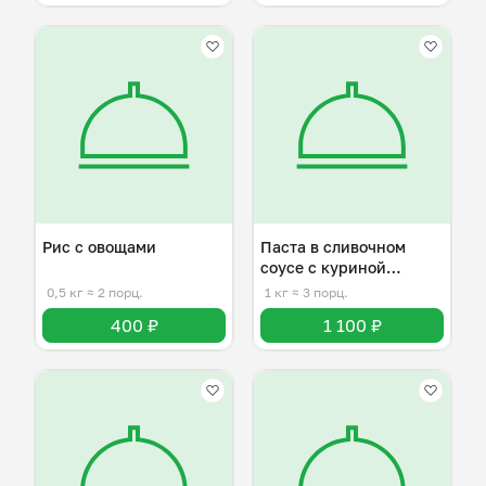
Рис с овощами
Паста в сливочном
соусе с куриной
грудкой
0,5 кг
≈ 2 порц.
1 кг
≈ 3 порц.
400 ₽
1 100 ₽