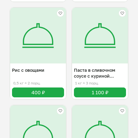
Рис с овощами
Паста в сливочном
соусе с куриной
грудкой
0,5 кг
≈ 2 порц.
1 кг
≈ 3 порц.
400 ₽
1 100 ₽