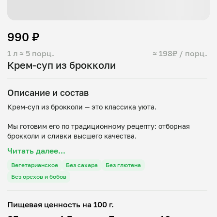
990 ₽
1 л
≈ 5 порц.
≈ 198₽ / порц.
Крем-суп из брокколи
Описание и состав
Крем-суп из брокколи — это классика уюта.
Мы готовим его по традиционному рецепту: отборная
брокколи и сливки высшего качества.
Читать далее...
Идеальный баланс пользы и мягкого, обволакивающего
вкуса, который согревает и дарит чувство гармонии.
Вегетарианское
Без сахара
Без глютена
Без орехов и бобов
Подается с хрустящими гренками.
Состав:
Пищевая ценность на 100 г.
- вода;