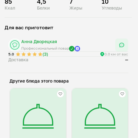
85
4,5
7
10
- брокколи;
Ккал
Белки
Жиры
Углеводы
- сливки;
- масло растительное;
Для вас приготовит
Анна Дворецкая
Профессиональный повар
(3)
5.0
0.0 км от вас
Доставка
—
Другие блюда этого повара