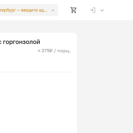
етербург —
введите адрес
с горгонзолой
≈ 275₽ / порц.