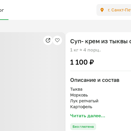
ог
г. Санкт-П
Суп- крем из тыквы 
1 кг
≈ 4 порц.
1 100 ₽
Описание и состав
Тыква
Морковь
Лук репчатый
Картофель
Мёд
Читать далее...
Сливки
Петрушка
Без глютена
Горгонзола