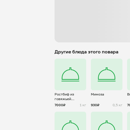
Другие блюда этого повара
Ростбиф из
Мимоза
В
говяжьей
вырезки
7000₽
1 кг
930₽
0,5 кг
7