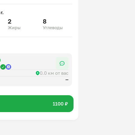
 горгонзолой. В супе
оличество продуктов, без воды и
г.
2
8
Жиры
Углеводы
й
р
0.0 км от вас
—
1100 ₽