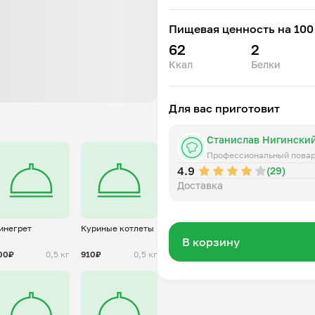
Насыщенный крем-капучино с
использовано максимальное к
Пищевая ценность на 100 
62
2
Ккал
Белки
Для вас приготовит
Станислав Нигински
Профессиональный пова
4.9
(29)
Доставка
инегрет
Куриные котлеты
В корзину
00₽
0,5 кг
910₽
0,5 кг