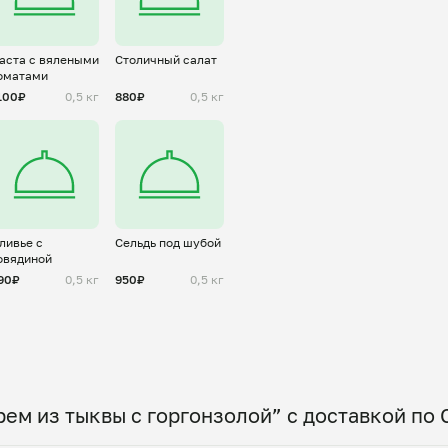
аста с вялеными
Столичный салат
оматами
100₽
0,5 кг
880₽
0,5 кг
ливье с
Сельдь под шубой
овядиной
90₽
0,5 кг
950₽
0,5 кг
рем из тыквы с горгонзолой” с доставкой по