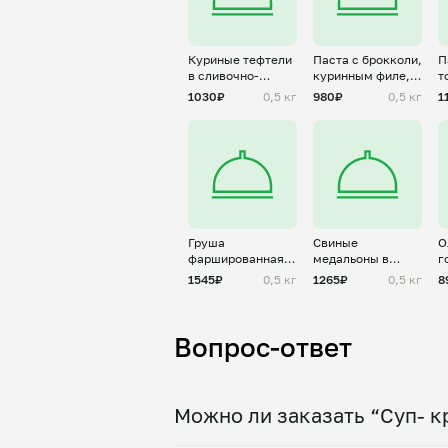
Куриные тефтели
Паста с брокколи,
П
в сливочно-
куринным филе,
т
шпинатном соусе
чери и
1030₽
0,5 кг
980₽
0,5 кг
1
пармезаном
Груша
Свиные
О
фаршированная
медальоны в
г
дор блю и
соусе дижон
1545₽
0,5 кг
1265₽
0,5 кг
8
грецким орехом
Вопрос-ответ
Можно ли заказать “Суп- к