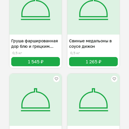
Груша фаршированная
Свиные медальоны в
дор блю и грецким
соусе дижон
орехом
0,5 кг
0,5 кг
1 545 ₽
1 265 ₽