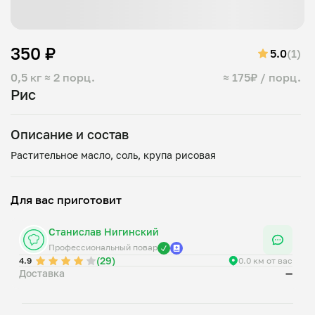
350 ₽
5.0
(1)
0,5 кг
≈ 2 порц.
≈ 175₽ / порц.
Рис
Описание и состав
Для вас приготовит
Станислав Нигинский
Профессиональный повар
(29)
4.9
0.0 км от вас
Доставка
—