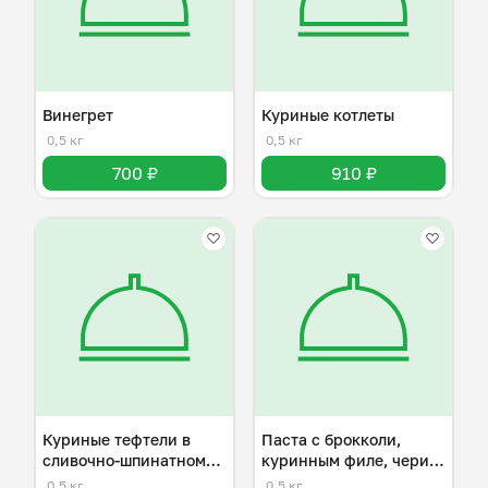
Винегрет
Куриные котлеты
0,5 кг
0,5 кг
700 ₽
910 ₽
Куриные тефтели в
Паста с брокколи,
сливочно-шпинатном
куринным филе, чери и
соусе
пармезаном
0,5 кг
0,5 кг