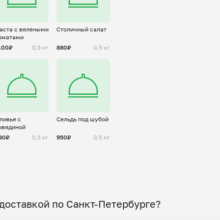
аста с вялеными
Столичный салат
оматами
100₽
0,5 кг
880₽
0,5 кг
ливье с
Сельдь под шубой
овядиной
90₽
0,5 кг
950₽
0,5 кг
 доставкой по Санкт-Петербурге?