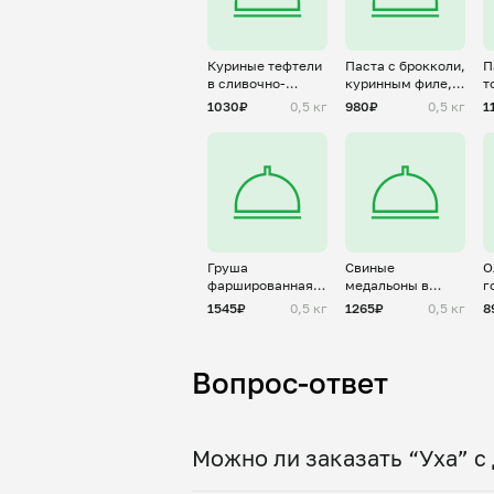
Куриные тефтели
Паста с брокколи,
П
в сливочно-
куринным филе,
т
шпинатном соусе
чери и
1030₽
0,5 кг
980₽
0,5 кг
1
пармезаном
Груша
Свиные
О
фаршированная
медальоны в
г
дор блю и
соусе дижон
1545₽
0,5 кг
1265₽
0,5 кг
8
грецким орехом
Вопрос-ответ
Можно ли заказать “Уха” с