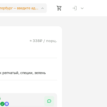
етербург —
введите адрес
≈ 338₽ / порц.
й
р