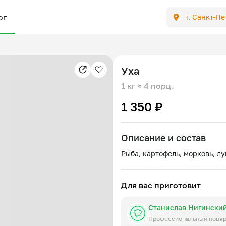
ог
г. Санкт-П
Уха
1 кг
≈ 4 порц.
1 350 ₽
Описание и состав
Для вас приготовит
Станислав Нигински
Профессиональный пова