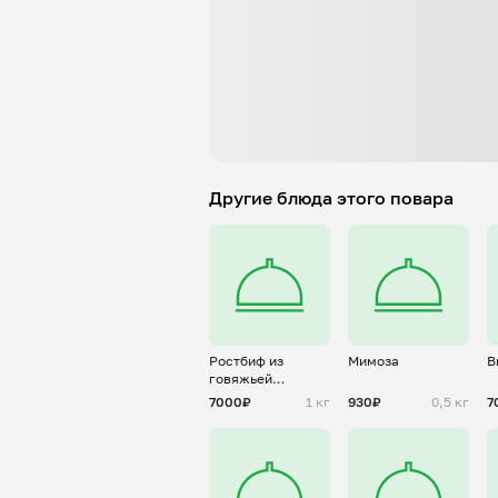
Другие блюда этого повара
Ростбиф из
Мимоза
В
говяжьей
вырезки
7000₽
1 кг
930₽
0,5 кг
7