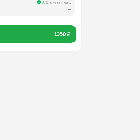
0.0 км от вас
—
1350 ₽