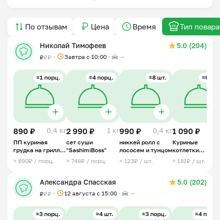
По отзывам
Цена
Время
Тип повара
Николай Тимофеев
5.0 (204)
Завтра c 10:00
—
₽
₽
₽
≈1 порц.
≈4 порц.
≈8 шт.
≈6 шт.
890 ₽
0,4 кг
2 990 ₽
1 кг
990 ₽
0,4 кг
1 090 ₽
0,5 
ПП куриная
сет суши
никкей ролл с
Куриные
грудка на грилле
"SashimiBoss"
лососем и тунцом
котлетки
с тартаром из
«Мамины»
≈ 890₽ / порц.
≈ 748₽ / порц.
≈ 123₽ / шт.
≈ 181₽ / шт.
манго
Александра Спасская
5.0 (202)
12 августа с 15:00
—
₽
₽
₽
≈3 порц.
≈4 шт.
≈3 порц.
≈4 порц.