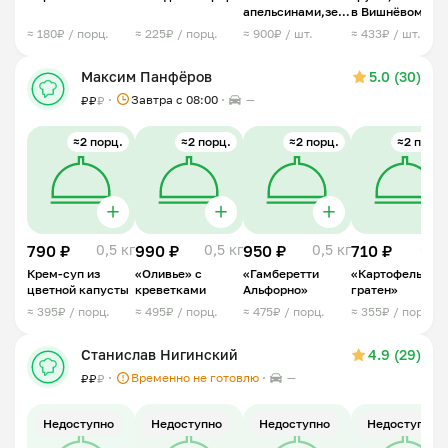
апельсинами,зеленью,мидиями
в Вишнёвом
и пармезаном
ликере с козьим
≈ 180₽ / порц.
≈ 225₽ / порц.
≈ 900₽ / шт.
≈ 433₽ / шт.
сыром
Максим Панфёров
5.0 (30)
Завтра c 08:00
—
₽
₽
₽
≈2 порц.
≈2 порц.
≈2 порц.
≈2 порц.
790 ₽
0,5 кг
990 ₽
0,5 кг
950 ₽
0,5 кг
710 ₽
0,5 
Крем-суп из
«Оливье» с
«Гамберетти
«Картофельный
цветной капусты
креветками
Альфорно»
гратен»
≈ 395₽ / порц.
≈ 495₽ / порц.
≈ 475₽ / порц.
≈ 355₽ / порц.
Станислав Нигинский
4.9 (29)
Временно не готовлю
—
₽
₽
₽
Недоступно
Недоступно
Недоступно
Недоступно