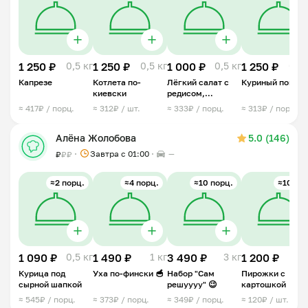
1 250 ₽
0,5 кг
1 250 ₽
0,5 кг
1 000 ₽
0,5 кг
1 250 ₽
0,5 
Капрезе
Котлета по-
Лёгкий салат с
Куриный попко
киевски
редисом,
огурцом и
≈ 417₽ / порц.
≈ 312₽ / шт.
≈ 333₽ / порц.
≈ 313₽ / порц.
сметаной
Алёна Жолобова
5.0 (146)
Завтра c 01:00
—
₽
₽
₽
≈2 порц.
≈4 порц.
≈10 порц.
≈10 шт.
1 090 ₽
0,5 кг
1 490 ₽
1 кг
3 490 ₽
3 кг
1 200 ₽
1 
Курица под
Уха по-фински 🥣
Набор "Сам
Пирожки с
сырной шапкой
решуууу" 😉
картошкой
≈ 545₽ / порц.
≈ 373₽ / порц.
≈ 349₽ / порц.
≈ 120₽ / шт.