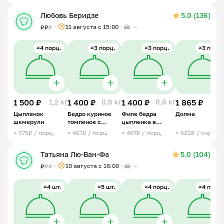
Любовь Беридзе
5.0 (136)
11 августа с 15:00
—
₽
₽
₽
≈4 порц.
≈3 порц.
≈3 порц.
≈3 порц.
1 500 ₽
1,2 кг
1 400 ₽
0,8 кг
1 400 ₽
0,8 кг
1 865 ₽
1 
Цыпленок
Бедро куриное
Филе бедра
Долма
шкмерули
томленое с
цыпленка в
травами
сливочным соусе
≈ 375₽ / порц.
≈ 467₽ / порц.
≈ 467₽ / порц.
≈ 622₽ / порц.
с грибами
Татьяна Лю-Ван-Фа
5.0 (104)
10 августа с 16:00
—
₽
₽
₽
≈4 шт.
≈5 шт.
≈4 порц.
≈4 порц.