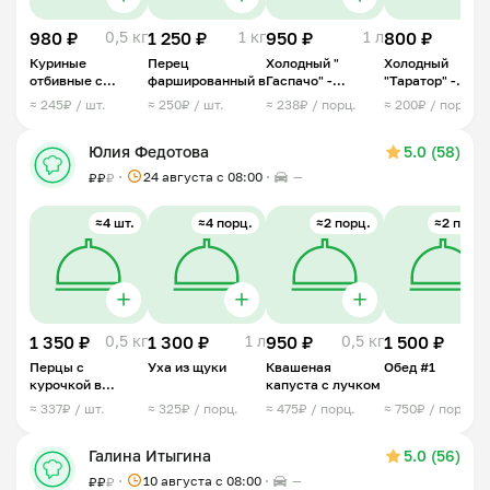
980 ₽
0,5 кг
1 250 ₽
1 кг
950 ₽
1 л
800 ₽
1
Куриные
Перец
Холодный "
Холодный
отбивные с
фаршированный в
Гаспачо" -
"Таратор" -
ананасом под
овощной суп
болгарский суп
≈ 245₽ / шт.
≈ 250₽ / шт.
≈ 238₽ / порц.
≈ 200₽ / порц.
сыром
Юлия Федотова
5.0 (58)
24 августа с 08:00
—
₽
₽
₽
≈4 шт.
≈4 порц.
≈2 порц.
≈2 порц.
1 350 ₽
0,5 кг
1 300 ₽
1 л
950 ₽
0,5 кг
1 500 ₽
1 
Перцы с
Уха из щуки
Квашеная
Обед #1
курочкой в
капуста с лучком
сливках
≈ 337₽ / шт.
≈ 325₽ / порц.
≈ 475₽ / порц.
≈ 750₽ / порц.
Галина Итыгина
5.0 (56)
10 августа с 08:00
—
₽
₽
₽