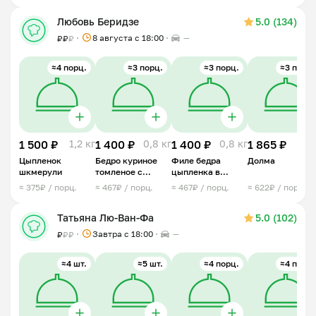
Любовь Беридзе
5.0 (134)
8 августа с 18:00
—
₽
₽
₽
≈4 порц.
≈3 порц.
≈3 порц.
≈3 порц.
1 500 ₽
1,2 кг
1 400 ₽
0,8 кг
1 400 ₽
0,8 кг
1 865 ₽
1 
Цыпленок
Бедро куриное
Филе бедра
Долма
шкмерули
томленое с
цыпленка в
травами
сливочным соусе
≈ 375₽ / порц.
≈ 467₽ / порц.
≈ 467₽ / порц.
≈ 622₽ / порц.
с грибами
Татьяна Лю-Ван-Фа
5.0 (102)
Завтра c 18:00
—
₽
₽
₽
≈4 шт.
≈5 шт.
≈4 порц.
≈4 порц.