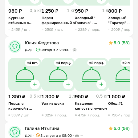
980 ₽
0,5 кг
1 250 ₽
1 кг
950 ₽
1 л
800 ₽
1
Куриные
Перец
Холодный "
Холодный
отбивные с
фаршированный в
Гаспачо" -
"Таратор" -
ананасом под
овощной суп
болгарский суп
≈ 245₽ / шт.
≈ 250₽ / шт.
≈ 238₽ / порц.
≈ 200₽ / порц.
сыром
Юлия Федотова
5.0 (58)
Сегодня с 23:00
—
₽
₽
₽
≈4 шт.
≈4 порц.
≈2 порц.
≈2 порц.
1 350 ₽
0,5 кг
1 300 ₽
1 л
950 ₽
0,5 кг
1 500 ₽
1 
Перцы с
Уха из щуки
Квашеная
Обед #1
курочкой в
капуста с лучком
сливках
≈ 337₽ / шт.
≈ 325₽ / порц.
≈ 475₽ / порц.
≈ 750₽ / порц.
Галина Итыгина
5.0 (56)
8 августа с 08:00
—
₽
₽
₽