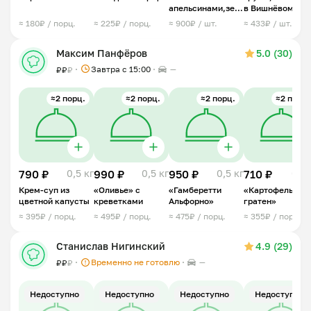
апельсинами,зеленью,мидиями
в Вишнёвом
и пармезаном
ликере с козьим
≈ 180₽ / порц.
≈ 225₽ / порц.
≈ 900₽ / шт.
≈ 433₽ / шт.
сыром
Максим Панфёров
5.0 (30)
Завтра c 15:00
—
₽
₽
₽
≈2 порц.
≈2 порц.
≈2 порц.
≈2 порц.
790 ₽
0,5 кг
990 ₽
0,5 кг
950 ₽
0,5 кг
710 ₽
0,5 
Крем-суп из
«Оливье» с
«Гамберетти
«Картофельный
цветной капусты
креветками
Альфорно»
гратен»
≈ 395₽ / порц.
≈ 495₽ / порц.
≈ 475₽ / порц.
≈ 355₽ / порц.
Станислав Нигинский
4.9 (29)
Временно не готовлю
—
₽
₽
₽
Недоступно
Недоступно
Недоступно
Недоступно