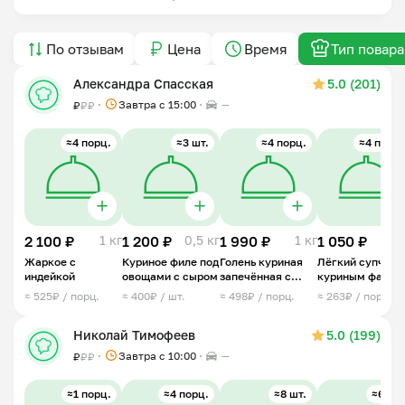
По отзывам
Цена
Время
Тип повара
Александра Спасская
5.0 (201)
Завтра c 15:00
—
₽
₽
₽
≈4 порц.
≈3 шт.
≈4 порц.
≈4 порц.
2 100 ₽
1 кг
1 200 ₽
0,5 кг
1 990 ₽
1 кг
1 050 ₽
1 
Жаркое с
Куриное филе под
Голень куриная
Лёгкий супчик 
индейкой
овощами с сыром
запечённая с
куриным фарш
картофелем и
и вермишелью
≈ 525₽ / порц.
≈ 400₽ / шт.
≈ 498₽ / порц.
≈ 263₽ / порц.
томатами
Николай Тимофеев
5.0 (199)
Завтра c 10:00
—
₽
₽
₽
≈1 порц.
≈4 порц.
≈8 шт.
≈6 шт.