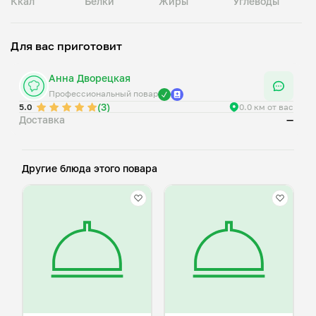
Ккал
Белки
Жиры
Углеводы
Салат традиционно занимает почетное место на
праздничном столе, особенно в Новый год, 8 Марта и на
Для вас приготовит
семейных застольях.
Анна Дворецкая
Профессиональный повар
(3)
5.0
0.0 км от вас
Доставка
—
Другие блюда этого повара