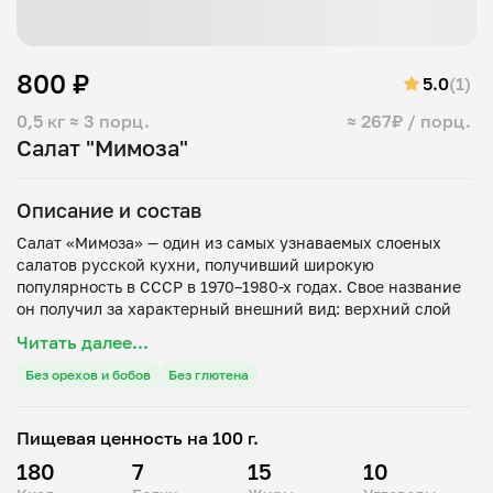
800 ₽
5.0
(1)
0,5 кг
≈ 3 порц.
≈ 267₽ / порц.
Салат "Мимоза"
Описание и состав
Салат «Мимоза» — один из самых узнаваемых слоеных
салатов русской кухни, получивший широкую
популярность в СССР в 1970–1980-х годах. Свое название
он получил за характерный внешний вид: верхний слой
из мелко натертого яичного желтка напоминает желтые
Читать далее...
пушистые соцветия одноименного весеннего цветка
(мимозы).
Без орехов и бобов
Без глютена
В отличие от другого культового слоеного салата —
Пищевая ценность на 100 г.
«Селедки под шубой», — «Мимоза» отличается более
нежной, «бархатистой» текстурой и изысканным
180
7
15
10
сочетанием рыбы и сливочных ингредиентов.