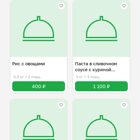
Рис с овощами
Паста в сливочном
соусе с куриной
грудкой
0,5 кг
≈ 2 порц.
1 кг
≈ 3 порц.
400 ₽
1 100 ₽