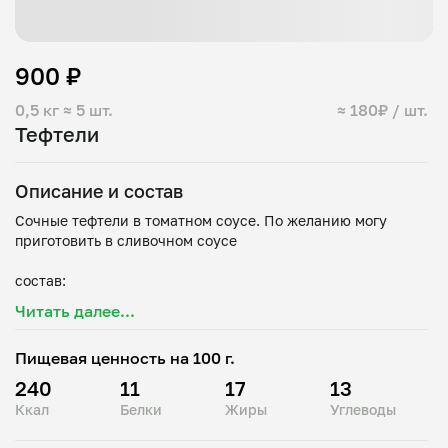
900 ₽
0,5 кг
≈ 5 шт.
≈ 180₽ / шт.
Тефтели
Описание и состав
Сочные тефтели в томатном соусе. По желанию могу
приготовить в сливочном соусе
состав:
Свинина/говядина, молоко, хлеб, яйцо, лук, масло
Читать далее...
Пищевая ценность на 100 г.
240
11
17
13
Ккал
Белки
Жиры
Углеводы