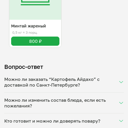
Минтай жареный
0,5 кг
≈ 3 порц.
800 ₽
Вопрос-ответ
Можно ли заказать “Картофель Айдахо” с
доставкой по Санкт-Петербурге?
Да, доставка на дом работает по всему городу!
Можно ли изменить состав блюда, если есть
Укажите удобное время — и получите свежее
пожелания?
домашнее блюдо в большой порции прямо с плиты.
Герметичная упаковка сохраняет тепло до 90
Конечно! Станислав Ивановский адаптирует блюдо
минут. Статус заказа отслеживайте в личном
Кто готовит и можно ли доверять повару?
под ваши предпочтения: уберет специи, снизит
кабинете, а с поваром можно связаться напрямую в
количество соли, сахара или заменит ингредиенты.