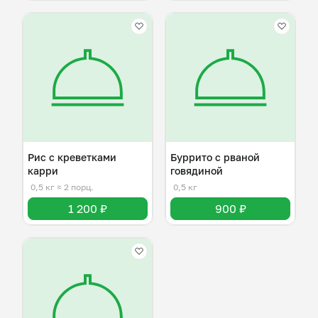
Рис с креветками
Буррито с рваной
карри
говядиной
0,5 кг
≈ 2 порц.
0,5 кг
1 200 ₽
900 ₽