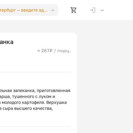
етербург —
введите адрес
анка
≈ 267₽ / порц.
льная запеканка, приготовленная
арша, тушенного с луком и
з молодого картофеля. Верхушка
з сыра высшего качества,
ттенка. Запеканка готовится по
кой кухни, сохраняя сочность
Прекрасно сочетается с салатом
м гарниром. Идеально подойдет