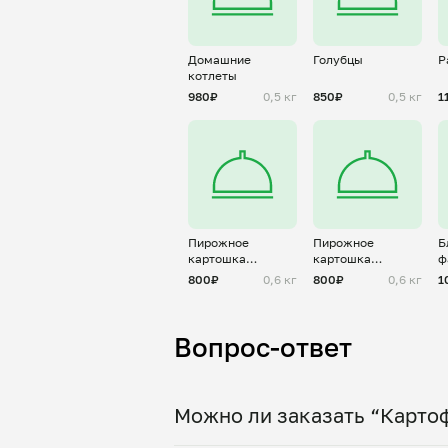
Домашние
Голубцы
Р
котлеты
980₽
0,5 кг
850₽
0,5 кг
1
Пирожное
Пирожное
Б
картошка
картошка
ф
"Сникерс"
"Вишневый
р
800₽
0,6 кг
800₽
0,6 кг
1
брауни"
Вопрос-ответ
Можно ли заказать “Картоф