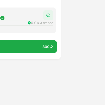
р
0.0 км от вас
—
800 ₽