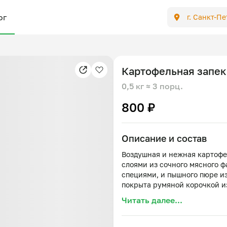
ог
г. Санкт-П
Картофельная запек
0,5 кг
≈ 3 порц.
800 ₽
Описание и состав
Воздушная и нежная картофе
слоями из сочного мясного ф
специями, и пышного пюре и
покрыта румяной корочкой и
запечённой до золотистого о
Читать далее...
классическому рецепту русс
мяса и нежность картофеля. 
из свежих овощей или легки