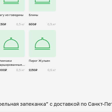
агу из говядины
Блины
150₽
0,5 кг
600₽
0,5 кг
линчики
Пирог Жульен
аршированные
убленым яйцом
000₽
0,5 кг
1150₽
0,6 кг
ельная запеканка” с доставкой по Санкт-Пе