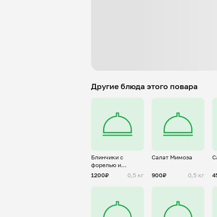
Другие блюда этого повара
Блинчики с
Салат Мимоза
С
форелью и
сливочным сыром
1200₽
0,5 кг
900₽
0,5 кг
4