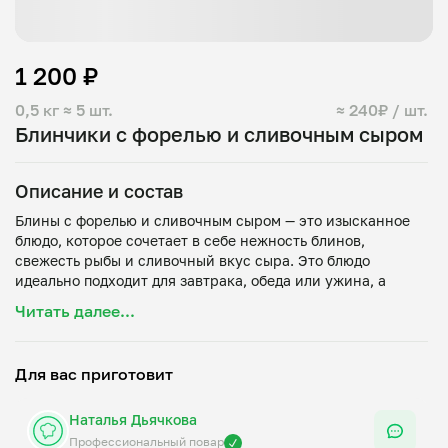
1 200 ₽
0,5 кг
≈ 5 шт.
≈ 240₽ / шт.
Блинчики с форелью и сливочным сыром
Описание и состав
Блины с форелью и сливочным сыром — это изысканное
блюдо, которое сочетает в себе нежность блинов,
свежесть рыбы и сливочный вкус сыра. Это блюдо
идеально подходит для завтрака, обеда или ужина, а
также может быть подано как закуска на праздничном
Читать далее...
столе.
Состав:
Для вас приготовит
Блины на молоке
Наталья Дьячкова
Форель слабосолёная
Сливочный сыр
Профессиональный повар