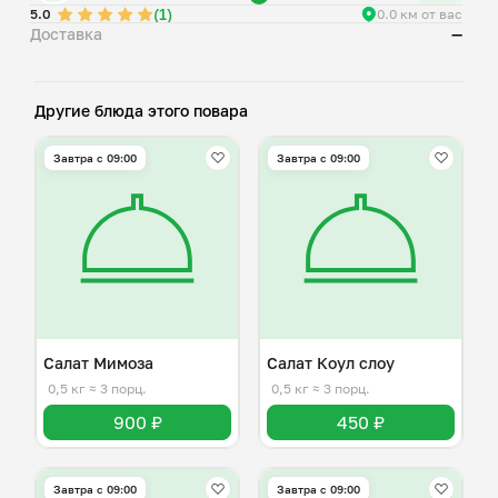
(1)
Свежая зелень (укроп, петрушка)
5.0
0.0 км от вас
Доставка
—
Лимонный сок
Другие блюда этого повара
Завтра c 09:00
Завтра c 09:00
Салат Мимоза
Салат Коул слоу
0,5 кг
≈ 3 порц.
0,5 кг
≈ 3 порц.
900 ₽
450 ₽
Завтра c 09:00
Завтра c 09:00