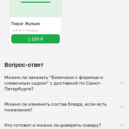
Пирог Жульен
0,6 кг
≈ 3 порц.
1 150 ₽
Вопрос-ответ
Можно ли заказать “Блинчики с форелью и
сливочным сыром” с доставкой по Санкт-
Петербурге?
Да, доставка на дом работает по всему городу!
Можно ли изменить состав блюда, если есть
Укажите удобное время — и получите свежее
пожелания?
домашнее блюдо в большой порции прямо с плиты.
Герметичная упаковка сохраняет тепло до 90
Конечно! Наталья Дьячкова адаптирует блюдо под
минут. Статус заказа отслеживайте в личном
Кто готовит и можно ли доверять повару?
ваши предпочтения: уберет специи, снизит
кабинете, а с поваром можно связаться напрямую в