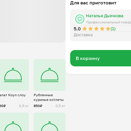
Для вас приготовит
Лук репчатый
Томатная паста или свежие 
Наталья Дьячкова
Уксус столовый или лимонны
Чеснок
Профессиональный пова
5.0
Лавровый лист
(1)
Перец черный горошком
Доставка
Соль
Сахар (по желанию)
Зелень и Сметана добавляетс
В корзину
алат Коул слоу
Рубленные
куриные котлеты
50₽
0,5 кг
850₽
0,5 кг