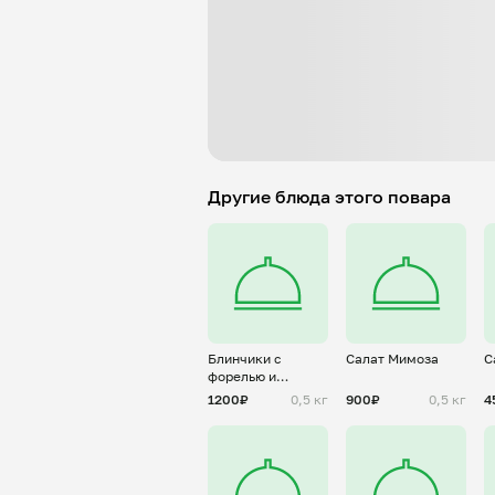
Другие блюда этого повара
Блинчики с
Салат Мимоза
С
форелью и
сливочным сыром
1200₽
0,5 кг
900₽
0,5 кг
4