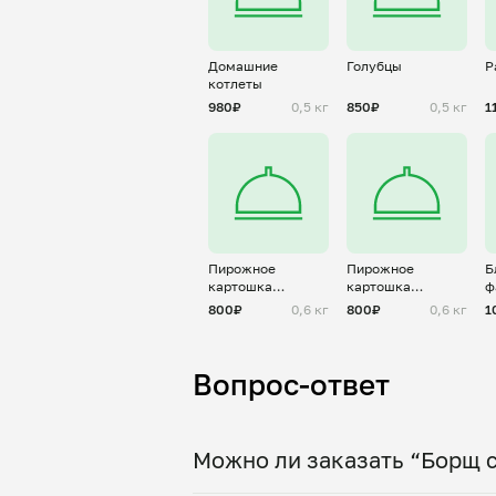
Домашние
Голубцы
Р
котлеты
980₽
0,5 кг
850₽
0,5 кг
1
Пирожное
Пирожное
Б
картошка
картошка
ф
"Сникерс"
"Вишневый
р
800₽
0,6 кг
800₽
0,6 кг
1
брауни"
Вопрос-ответ
Можно ли заказать “Борщ с