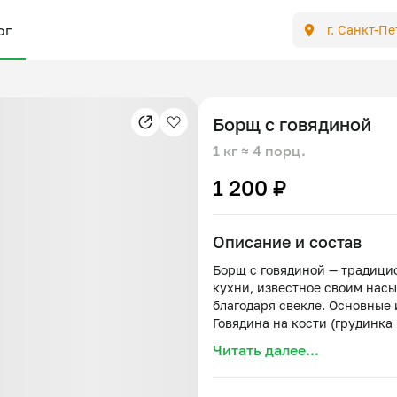
ог
г. Санкт-П
Борщ с говядиной
1 кг
≈ 4 порц.
1 200 ₽
Описание и состав
Борщ с говядиной — традици
кухни, известное своим нас
благодаря свекле. Основные
Говядина на кости (грудинка
Свекла
Читать далее...
Капуста белокочанная
Картофель
Морковь