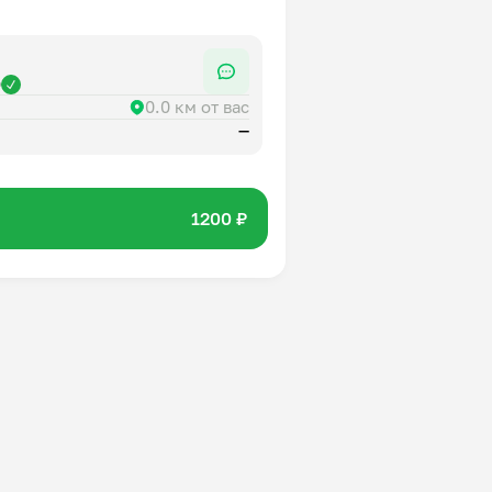
помидоры
й сок
р
0.0 км от вас
—
я опционно и находится в
1200 ₽