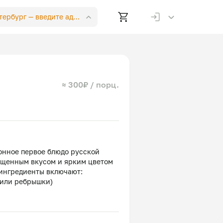
етербург —
введите адрес
≈ 300₽ / порц.
онное первое блюдо русской
ыщенным вкусом и ярким цветом
 ингредиенты включают:
 или ребрышки)