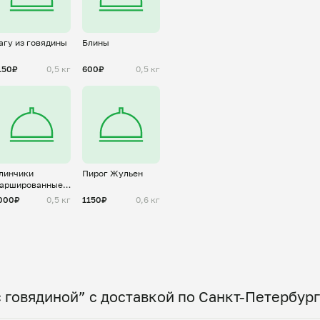
агу из говядины
Блины
150₽
0,5 кг
600₽
0,5 кг
линчики
Пирог Жульен
аршированные
убленым яйцом
000₽
0,5 кг
1150₽
0,6 кг
 говядиной” с доставкой по Санкт-Петербур