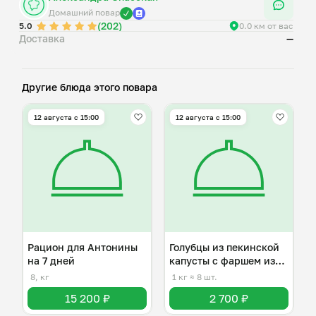
Домашний повар
(202)
5.0
0.0 км от вас
Доставка
—
Другие блюда этого повара
12 августа с 15:00
12 августа с 15:00
Рацион для Антонины
Голубцы из пекинской
на 7 дней
капусты с фаршем из
индейки
8, кг
1 кг
≈ 8 шт.
15 200 ₽
2 700 ₽