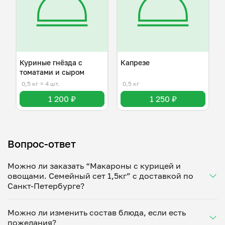
Куриные гнёзда с
Капрезе
томатами и сыром
0,5 кг
≈ 4 шт.
0,5 кг
1 200 ₽
1 250 ₽
Вопрос-ответ
Можно ли заказать “Макароны с курицей и
овощами. Семейный сет 1,5кг” с доставкой по
Санкт-Петербурге?
Да, доставка на дом работает по всему городу!
Можно ли изменить состав блюда, если есть
Укажите удобное время — и получите свежее
пожелания?
домашнее блюдо в большой порции прямо с плиты.