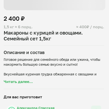
2 400 ₽
1,5 кг
≈ 6 порц.
≈ 400₽ / порц.
Макароны с курицей и овощами.
Семейный сет 1,5кг
Описание и состав
Готовое решение для семейного обеда или ужина, чтобы
накормить большую семью вкусно и сытно!
Вкуснейшая куриная грудка обжаренная с овощами и
макаронами
Читать далее...
В составе блюда: куриное филе, лук репчатый, чеснок,
перец болгарский, морковь, растительное масло, специи,
Для вас приготовит
Александра Спасская