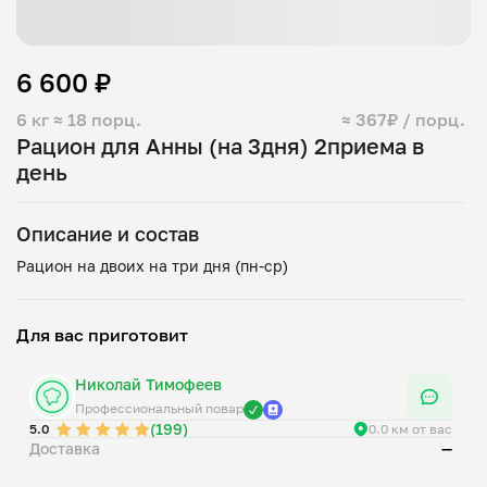
6 600 ₽
6 кг
≈ 18 порц.
≈ 367₽ / порц.
Рацион для Анны (на 3дня) 2приема в
день
Описание и состав
Для вас приготовит
Николай Тимофеев
Профессиональный повар
(199)
5.0
0.0 км от вас
Доставка
—