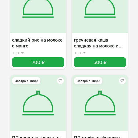
сладкий рис на молоке
гречневая каша
с манго
сладкая на молоке и
сливочном масле
0,8 кг
0,8 кг
700 ₽
500 ₽
Завтра c 10:00
Завтра c 10:00
ПП куриная грудка на
ПП стейк из форели в