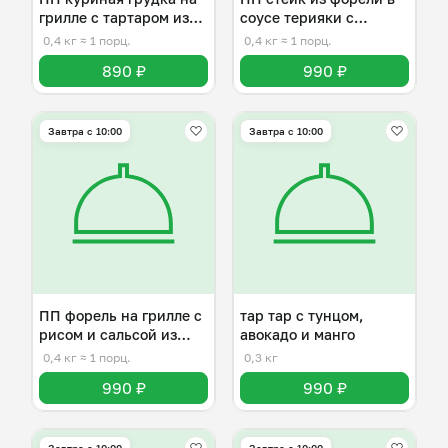
грилле с тартаром из
соусе терияки с
манго
овощами
0,4 кг
≈ 1 порц.
0,4 кг
≈ 1 порц.
890 ₽
990 ₽
Завтра c 10:00
Завтра c 10:00
ПП форель на грилле с
тар тар с тунцом,
рисом и сальсой из
авокадо и манго
манго
0,4 кг
≈ 1 порц.
0,3 кг
990 ₽
990 ₽