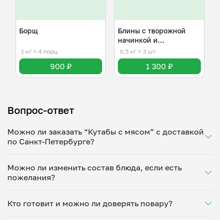
Борщ
Блины с творожной
начинкой и
слабосоленой форелью
1 кг
≈ 4 порц.
0,5 кг
≈ 3 шт.
900 ₽
1 300 ₽
Вопрос-ответ
Можно ли заказать “Кутабы с мясом” с доставкой
по Санкт-Петербурге?
Да, доставка на дом работает по всему городу!
Можно ли изменить состав блюда, если есть
Укажите удобное время — и получите свежее
пожелания?
домашнее блюдо в большой порции прямо с плиты.
Герметичная упаковка сохраняет тепло до 90
Конечно! Шамс Керимова адаптирует блюдо под
минут. Статус заказа отслеживайте в личном
Кто готовит и можно ли доверять повару?
ваши предпочтения: уберет специи, снизит
кабинете, а с поваром можно связаться напрямую в
количество соли, сахара или заменит ингредиенты.
чате. Рекомендуем оформлять заказ заранее —