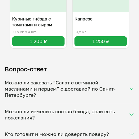
Куриные гнёзда с
Капрезе
томатами и сыром
0,5 кг
≈ 4 шт.
0,5 кг
1 200 ₽
1 250 ₽
Вопрос-ответ
Можно ли заказать “Салат с ветчиной,
маслинами и перцем” с доставкой по Санкт-
Петербурге?
Да, доставка на дом работает по всему городу!
Можно ли изменить состав блюда, если есть
Укажите удобное время — и получите свежее
пожелания?
домашнее блюдо в большой порции прямо с плиты.
Герметичная упаковка сохраняет тепло до 90
Конечно! Александра Спасская адаптирует блюдо
минут. Статус заказа отслеживайте в личном
Кто готовит и можно ли доверять повару?
под ваши предпочтения: уберет специи, снизит
кабинете, а с поваром можно связаться напрямую в