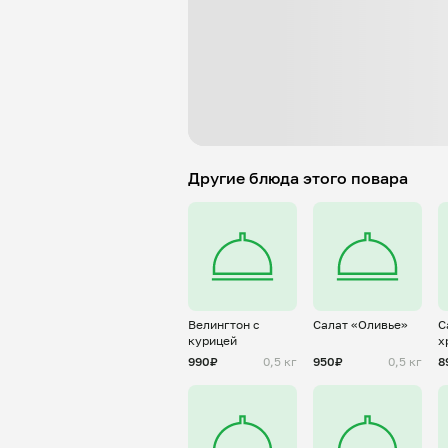
Другие блюда этого повара
Велингтон с
Салат «Оливье»
С
курицей
х
б
990₽
0,5 кг
950₽
0,5 кг
8