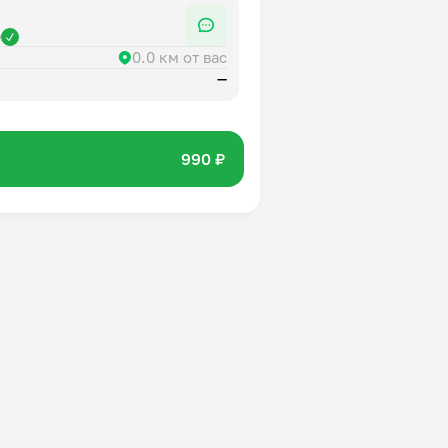
р
0.0 км от вас
—
990 ₽