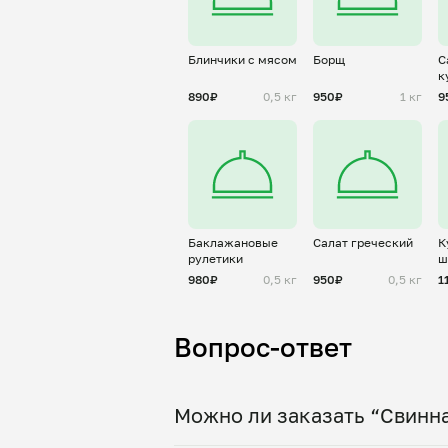
Блинчики с мясом
Борщ
С
к
890₽
0,5 кг
950₽
1 кг
9
Баклажановые
Салат греческий
К
рулетики
ш
б
980₽
0,5 кг
950₽
0,5 кг
1
Вопрос-ответ
Можно ли заказать “Свинна