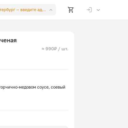
етербург —
введите адрес
еченая
≈ 990₽ / шт.
горчично-медовом соусе, соевый