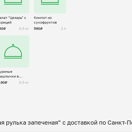
алат "Цезарь" с
Компот из
урицей
сухофруктов
50₽
0,5 кг
590₽
1 л
уриные
ашлычки в
еконе
190₽
0,5 кг
я рулька запеченая” с доставкой по Санкт-