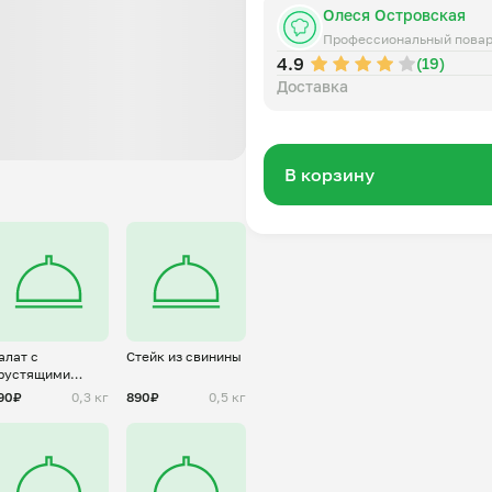
Олеся Островская
Профессиональный пова
4.9
(19)
Доставка
В корзину
алат с
Стейк из свинины
рустящими
аклажанами
90₽
0,3 кг
890₽
0,5 кг