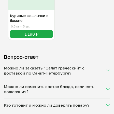
Куриные шашлычки в
беконе
0,5 кг
≈ 5 шт.
1 190 ₽
Вопрос-ответ
Можно ли заказать “Салат греческий” с
доставкой по Санкт-Петербурге?
Да, доставка на дом работает по всему городу!
Можно ли изменить состав блюда, если есть
Укажите удобное время — и получите свежее
пожелания?
домашнее блюдо в большой порции прямо с плиты.
Герметичная упаковка сохраняет тепло до 90
Конечно! Олеся Островская адаптирует блюдо под
минут. Статус заказа отслеживайте в личном
Кто готовит и можно ли доверять повару?
ваши предпочтения: уберет специи, снизит
кабинете, а с поваром можно связаться напрямую в
количество соли, сахара или заменит ингредиенты.
чате. Рекомендуем оформлять заказ заранее —