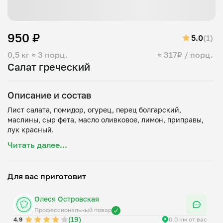
950 ₽
5.0
(1)
0,5 кг
≈ 3 порц.
≈ 317₽ / порц.
Салат греческий
Описание и состав
Лист салата, помидор, огурец, перец болгарский,
маслины, сыр фета, масло оливковое, лимон, приправы,
Читать далее...
Для вас приготовит
Олеся Островская
Профессиональный повар
(19)
4.9
0.0 км от вас