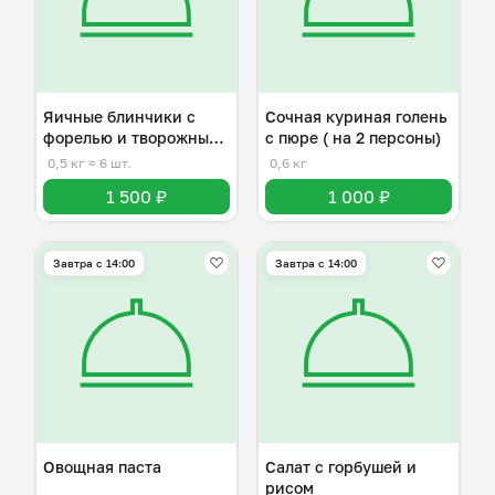
Яичные блинчики с
Сочная куриная голень
форелью и творожным
с пюре ( на 2 персоны)
сыром
0,5 кг
≈ 6 шт.
0,6 кг
1 500 ₽
1 000 ₽
Завтра c 14:00
Завтра c 14:00
Овощная паста
Салат с горбушей и
рисом