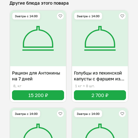
Другие блюда этого повара
Завтра c 14:00
Завтра c 14:00
Рацион для Антонины
Голубцы из пекинской
на 7 дней
капусты с фаршем из
индейки
8, кг
1 кг
≈ 8 шт.
15 200 ₽
2 700 ₽
Завтра c 14:00
Завтра c 14:00