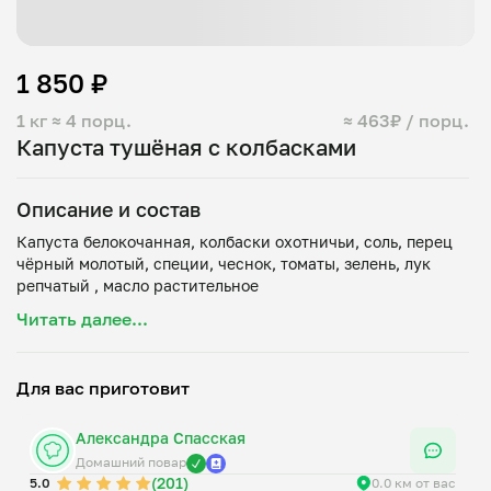
1 850 ₽
1 кг
≈ 4 порц.
≈ 463₽ / порц.
Капуста тушёная с колбасками
Описание и состав
Капуста белокочанная, колбаски охотничьи, соль, перец
чёрный молотый, специи, чеснок, томаты, зелень, лук
Читать далее...
Для вас приготовит
Александра Спасская
Домашний повар
(201)
5.0
0.0 км от вас