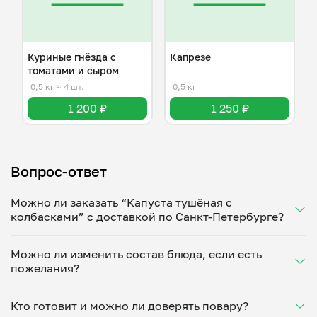
Куриные гнёзда с
Капрезе
томатами и сыром
0,5 кг
≈ 4 шт.
0,5 кг
1 200 ₽
1 250 ₽
Вопрос-ответ
Можно ли заказать “Капуста тушёная с
колбасками” с доставкой по Санкт-Петербурге?
Да, доставка на дом работает по всему городу!
Можно ли изменить состав блюда, если есть
Укажите удобное время — и получите свежее
пожелания?
домашнее блюдо в большой порции прямо с плиты.
Герметичная упаковка сохраняет тепло до 90
Конечно! Александра Спасская адаптирует блюдо
минут. Статус заказа отслеживайте в личном
Кто готовит и можно ли доверять повару?
под ваши предпочтения: уберет специи, снизит
кабинете, а с поваром можно связаться напрямую в