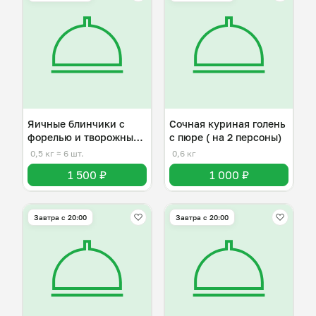
Яичные блинчики с
Сочная куриная голень
форелью и творожным
с пюре ( на 2 персоны)
сыром
0,5 кг
≈ 6 шт.
0,6 кг
1 500 ₽
1 000 ₽
Завтра c 20:00
Завтра c 20:00