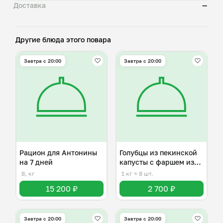
Доставка
—
Другие блюда этого повара
Завтра c 20:00
Завтра c 20:00
Рацион для Антонины
Голубцы из пекинской
на 7 дней
капусты с фаршем из
индейки
8, кг
1 кг
≈ 8 шт.
15 200 ₽
2 700 ₽
Завтра c 20:00
Завтра c 20:00