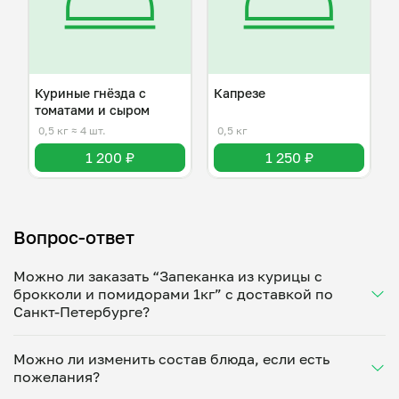
Куриные гнёзда с
Капрезе
томатами и сыром
0,5 кг
≈ 4 шт.
0,5 кг
1 200 ₽
1 250 ₽
Вопрос-ответ
Можно ли заказать “Запеканка из курицы с
брокколи и помидорами 1кг” с доставкой по
Санкт-Петербурге?
Да, доставка на дом работает по всему городу!
Можно ли изменить состав блюда, если есть
Укажите удобное время — и получите свежее
пожелания?
домашнее блюдо в большой порции прямо с плиты.
Герметичная упаковка сохраняет тепло до 90