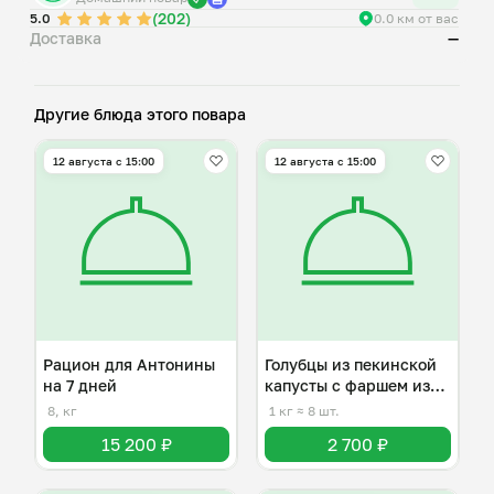
(202)
5.0
0.0 км от вас
Доставка
—
Другие блюда этого повара
12 августа с 15:00
12 августа с 15:00
Рацион для Антонины
Голубцы из пекинской
на 7 дней
капусты с фаршем из
индейки
8, кг
1 кг
≈ 8 шт.
15 200 ₽
2 700 ₽