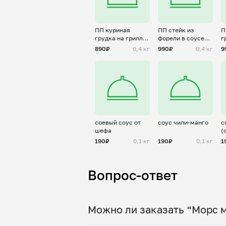
ПП куриная
ПП стейк из
П
грудка на грилле
форели в соусе
г
с тартаром из
терияки с
с
890₽
0,4 кг
990₽
0,4 кг
9
манго
овощами
соевый соус от
соус чили-манго
с
шефа
(
190₽
0,1 кг
190₽
0,1 кг
1
Вопрос-ответ
Можно ли заказать “Морс м