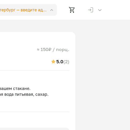
етербург —
введите адрес
≈ 150₽ / порц.
5.0
(2)
вашем стакане.