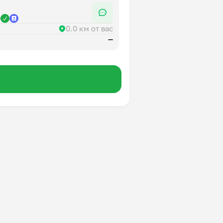
р
0.0 км от вас
—