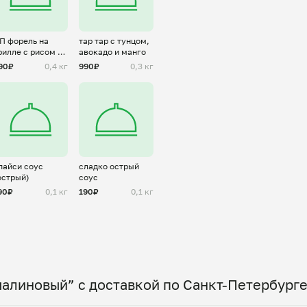
П форель на
тар тар с тунцом,
рилле с рисом и
авокадо и манго
альсой из манго
90₽
0,4 кг
990₽
0,3 кг
пайси соус
сладко острый
острый)
соус
90₽
0,1 кг
190₽
0,1 кг
алиновый” с доставкой по Санкт-Петербург