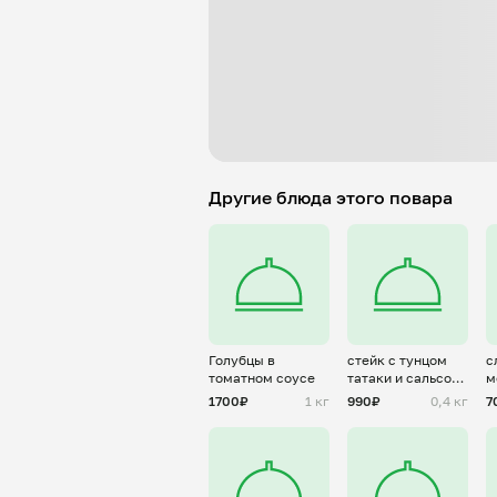
Другие блюда этого повара
Голубцы в
стейк с тунцом
с
томатном соусе
татаки и сальсой
м
из манго
1700₽
1 кг
990₽
0,4 кг
7