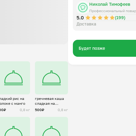
Николай Тимофеев
Профессиональный пова
5.0
(199)
Доставка
Будет позже
ладкий рис на
гречневая каша
олоке с манго
сладкая на
молоке и
00₽
0,8 кг
500₽
0,8 кг
сливочном масле