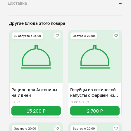
Доставка
—
Другие блюда этого повара
10 августа с 15:00
Завтра c 20:00
Рацион для Антонины
Голубцы из пекинской
на 7 дней
капусты с фаршем из
индейки
8, кг
1 кг
≈ 8 шт.
15 200 ₽
2 700 ₽
Завтра c 20:00
Завтра c 20:00