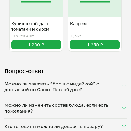
Куриные гнёзда с
Капрезе
томатами и сыром
0,5 кг
≈ 4 шт.
0,5 кг
1 200 ₽
1 250 ₽
Вопрос-ответ
Можно ли заказать “Борщ с индейкой” с
доставкой по Санкт-Петербурге?
Да, доставка на дом работает по всему городу!
Можно ли изменить состав блюда, если есть
Укажите удобное время — и получите свежее
пожелания?
домашнее блюдо в большой порции прямо с плиты.
Герметичная упаковка сохраняет тепло до 90
Конечно! Александра Спасская адаптирует блюдо
минут. Статус заказа отслеживайте в личном
Кто готовит и можно ли доверять повару?
под ваши предпочтения: уберет специи, снизит
кабинете, а с поваром можно связаться напрямую в