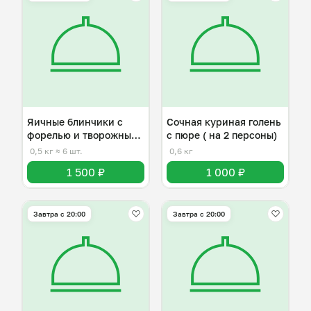
Яичные блинчики с
Сочная куриная голень
форелью и творожным
с пюре ( на 2 персоны)
сыром
0,5 кг
≈ 6 шт.
0,6 кг
1 500 ₽
1 000 ₽
Завтра c 20:00
Завтра c 20:00