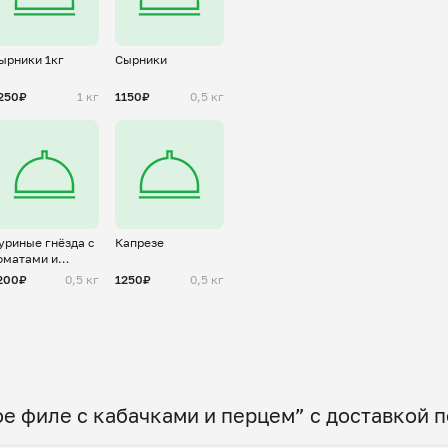
ырники 1кг
Сырники
250₽
1 кг
1150₽
0,5 кг
уриные гнёзда с
Капрезе
оматами и
ыром
200₽
0,5 кг
1250₽
0,5 кг
е филе с кабачками и перцем” с доставкой 