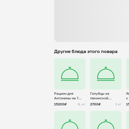
Другие блюда этого повара
Рацион для
Голубцы из
Я
Антонины на 7
пекинской
с
дней
капусты с
т
15200₽
8, кг
2700₽
1 кг
1
фаршем из
с
индейки