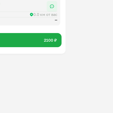
я
0.0 км от вас
—
2100 ₽