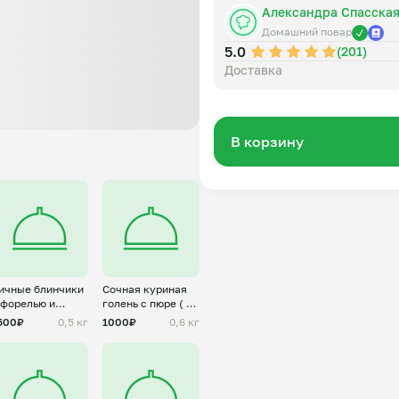
Александра Спасска
Домашний повар
5.0
(201)
Доставка
В корзину
ичные блинчики
Сочная куриная
 форелью и
голень с пюре ( на
ворожным
2 персоны)
500₽
0,5 кг
1000₽
0,6 кг
ыром