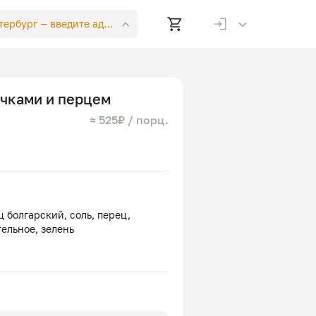
етербург —
введите адрес
ачками и перцем
≈ 525₽ / порц.
 болгарский, соль, перец,