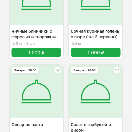
Яичные блинчики с
Сочная куриная голень
форелью и творожным
с пюре ( на 2 персоны)
сыром
0,5 кг
≈ 6 шт.
0,6 кг
1 500 ₽
1 000 ₽
Завтра c 20:00
Завтра c 20:00
Овощная паста
Салат с горбушей и
рисом