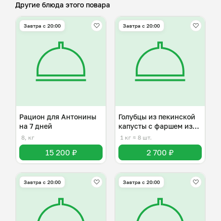
Другие блюда этого повара
Завтра c 20:00
Завтра c 20:00
Рацион для Антонины
Голубцы из пекинской
на 7 дней
капусты с фаршем из
индейки
8, кг
1 кг
≈ 8 шт.
15 200 ₽
2 700 ₽
Завтра c 20:00
Завтра c 20:00